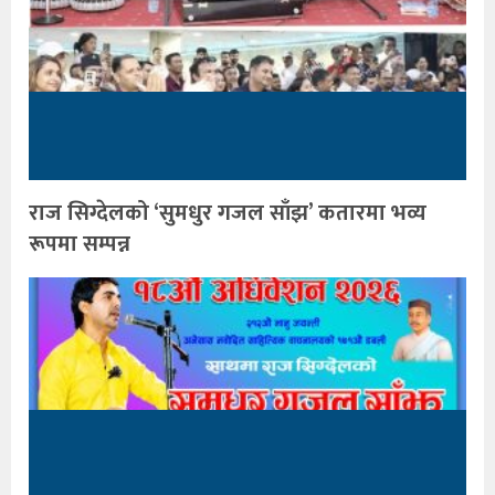
राज सिग्देलको ‘सुमधुर गजल साँझ’ कतारमा भव्य
रूपमा सम्पन्न