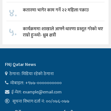
४.
कतारमा भागेर काम गर्ने २२ महिला पक्राउ
५.
कार्यक्रममा शाखाले आफ्नै धारणा प्रस्तूत गरेको भए
राम्रो हुन्थ्यो- ध्रुब क्षत्री
FNJ Qatar News
ठेगाना: मिडिया रहेको ठेगाना
मोबाइल: +९७७-००००००००००
ई-मेल:
example@email.com
सूचना विभाग दर्ता नं: ००/०७६-०७७