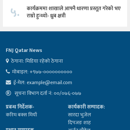
५.
कार्यक्रममा शाखाले आफ्नै धारणा प्रस्तूत गरेको भए
राम्रो हुन्थ्यो- ध्रुब क्षत्री
FNJ Qatar News
ठेगाना: मिडिया रहेको ठेगाना
मोबाइल: +९७७-००००००००००
ई-मेल:
example@email.com
सूचना विभाग दर्ता नं: ००/०७६-०७७
प्रबन्ध निर्देशक-
कार्यकारी सम्पादक:
करिम बक्स मियाँ
सारदा भुजेल
दिपजङ शाह