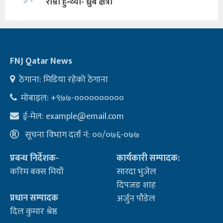
राम्रो हुन्थ्यो- ध्रुब क्षत्री
FNJ Qatar News
ठेगाना: मिडिया रहेको ठेगाना
मोबाइल: +९७७-००००००००००
ई-मेल:
example@email.com
सूचना विभाग दर्ता नं: ००/०७६-०७७
प्रबन्ध निर्देशक-
कार्यकारी सम्पादक:
करिम बक्स मियाँ
सारदा भुजेल
दिपजङ शाह
प्रधान सम्पादक
अर्जुन पौडेल
दिल कुमार श्रेष्ठ