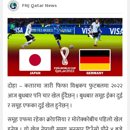
FNJ Qatar News
य
दोहा – कतारमा जारी फिफा विश्वकप फुटबलमा २०२२
आज बुधबार पनि चार खेल हुँदैछन् । बुधबार समूह ईका दुई
र समूह एफका दुई खेल हुनेछन् ।
समूह एफमा रहेका क्रोएसिया र मोरोक्कोबीच पहिलो खेल
हुनेछ । यो खेल नेपाली समय अनुसार दिउँसो पौने ४ बजे