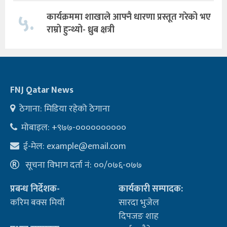
५.
कार्यक्रममा शाखाले आफ्नै धारणा प्रस्तूत गरेको भए
राम्रो हुन्थ्यो- ध्रुब क्षत्री
FNJ Qatar News
ठेगाना: मिडिया रहेको ठेगाना
मोबाइल: +९७७-००००००००००
ई-मेल:
example@email.com
सूचना विभाग दर्ता नं: ००/०७६-०७७
प्रबन्ध निर्देशक-
कार्यकारी सम्पादक:
करिम बक्स मियाँ
सारदा भुजेल
दिपजङ शाह