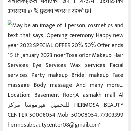
संचालकहरुले बताएका छन । सेन्टरमा उदघाटनको
अवसरमा ४०% छुटको ब्यवस्था रहेको छ l