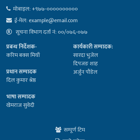
मोबाइल: +९७७-००००००००००
ई-मेल:
example@email.com
सूचना विभाग दर्ता नं: ००/०७६-०७७
प्रबन्ध निर्देशक-
कार्यकारी सम्पादक:
करिम बक्स मियाँ
सारदा भुजेल
दिपजङ शाह
प्रधान सम्पादक
अर्जुन पौडेल
दिल कुमार श्रेष्ठ
भाषा सम्पादक
खेमराज सुवेदी
सम्पूर्ण टिम