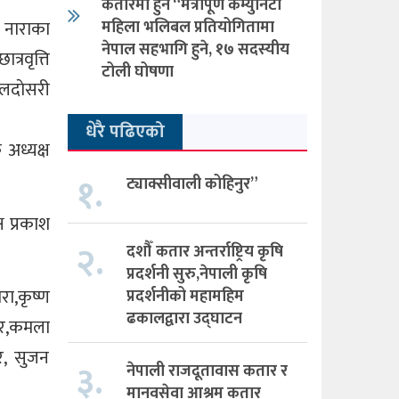
कतारमा हुने “मैत्रीपूर्ण कम्युनिटी
महिला भलिबल प्रतियोगितामा
ल नाराका
नेपाल सहभागि हुने, १७ सदस्यीय
्रवृत्ति
टोली घोषणा
लदाेसरी
धेरै पढिएको
अध्यक्ष
१.
ट्याक्सीवाली कोहिनुर”
ष प्रकाश
२.
दशौँ कतार अन्तर्राष्ट्रिय कृषि
प्रदर्शनी सुरु,नेपाली कृषि
रा,कृष्ण
प्रदर्शनीको महामहिम
ढकालद्वारा उद्घाटन
यार,कमला
ेर, सुजन
३.
नेपाली राजदूतावास कतार र
मानवसेवा आश्रम कतार