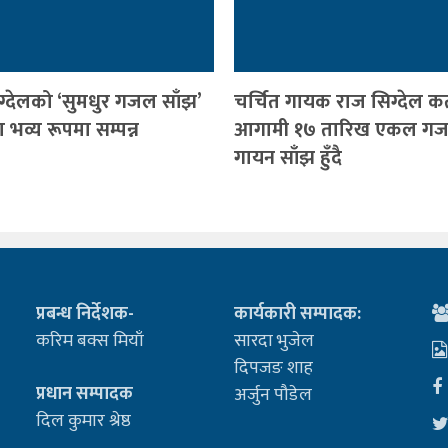
ग्देलको ‘सुमधुर गजल साँझ’
चर्चित गायक राज सिग्देल क
भव्य रूपमा सम्पन्न
आगामी १७ तारिख एकल ग
गायन साँझ हुँदै
प्रबन्ध निर्देशक-
कार्यकारी सम्पादक:
करिम बक्स मियाँ
सारदा भुजेल
दिपजङ शाह
प्रधान सम्पादक
अर्जुन पौडेल
दिल कुमार श्रेष्ठ