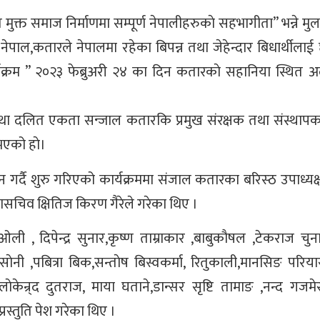
त समाज निर्माणमा सम्पूर्ण नेपालीहरुकाे सहभागीता” भन्ने मु
,कतारले नेपालमा रहेका बिपन्न तथा जेहेन्दार बिधार्थीलाई छात
्यक्रम ” २०२३ फेब्रुअरी २४ का दिन कतारकाे सहानिया स्थित अ
तथा दलित एकता सन्जाल कतारकि प्रमुख संरक्षक तथा संस्थापक 
 भएको हाे।
 गर्दै शुरु गरिएको कार्यक्रममा संजाल कतारका बरिस्ठ उपाध्यक्
महासचिव क्षितिज किरण गैरेले गरेका थिए ।
ी , दिपेन्द्र सुनार,कृष्ण ताम्राकार ,बाबुकाैषल ,टेकराज चुना
श साेनी ,पबित्रा बिक,सन्ताेष बिस्वकर्मा, रितुकाली,मानसिङ परि
ाेकेन्र्द दुतराज, माया घताने,डान्सर सृष्टि तामाङ ,नन्द गजम
स्तुति पेश गरेका थिए ।