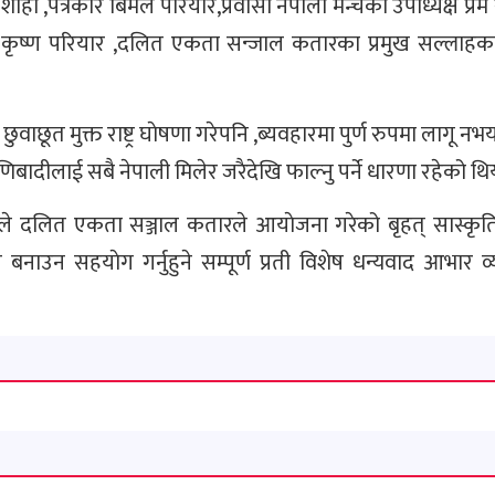
ाम शाही ,पत्रकार बिमल परियार,प्रवासी नेपाली मन्चका उपाध्यक्ष प्रे
ष कृष्ण परियार ,दलित एकता सन्जाल कतारका प्रमुख सल्लाहका
 छुवाछूत मुक्त राष्ट्र घाेषणा गरेपनि ,ब्यवहारमा पुर्ण रुपमा लागू न
रुणिबादीलाई सबै नेपाली मिलेर जरैदेखि फाल्नु पर्ने धारणा रहेको थि
रले दलित एकता सञ्जाल कतारले आयाेजना गरेको बृहत् सास्कृ
ाउन सहयाेग गर्नुहुने सम्पूर्ण प्रती विशेष धन्यवाद आभार व्यक