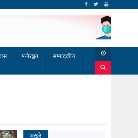
रवास
मनोरञ्जन
सम्पादकीय
भखरै