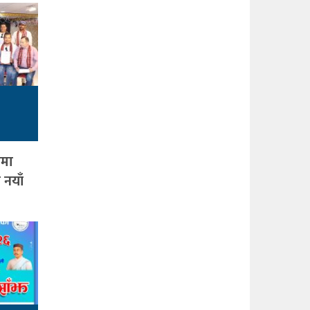
ामा
 नयाँ