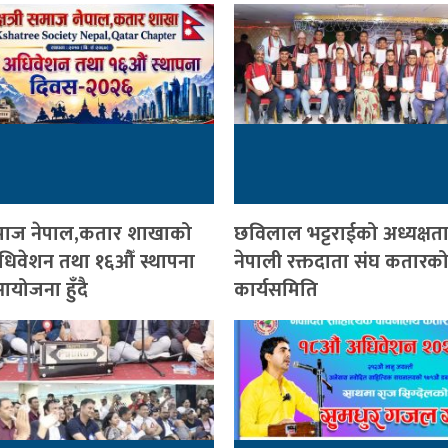
ी समाज नेपाल,कतार शाखाको
छविलाल भट्टराईको अध्यक्षत
 अधिवेशन तथा १६औँ स्थापना
नेपाली रक्तदाता संघ कतारको
योजना हुँदै
कार्यसमिति