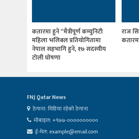
कतारमा हुने “मैत्रीपूर्ण कम्युनिटी
राज सि
महिला भलिबल प्रतियोगितामा
कतारमा 
नेपाल सहभागि हुने, १७ सदस्यीय
टोली घोषणा
FNJ Qatar News
ठेगाना: मिडिया रहेको ठेगाना
मोबाइल: +९७७-००००००००००
ई-मेल:
example@email.com