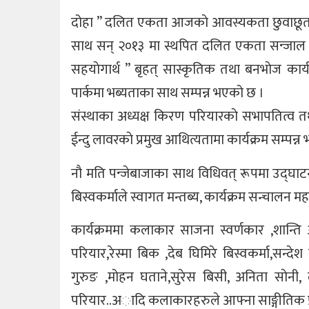
दोहा ” दलित एकता आजकाे आवस्यकता छुवाछूत मुक्
साथ सन् २०१३ मा स्थपित दलित एकता सन्जाल नेपाल
सहयाेगार्थ ” बृहत् सास्कृतिक तथा बनभाेज कार
पार्कमा भब्यताका साथ सम्पन्न भएको छ ।
संस्थाका अध्यक्ष किरण परियारकाे सभापतित्व 
ईन्दु लावरकाे प्रमुख आथित्यतामा कार्यक्रम सम्पन्न
नाै मति पन्जेबाजाका साथ विधिवत् रूपमा उद्घाटन
बिस्वकर्माले स्वागत मन्तब्य, कार्यक्रम सन्चालन 
कार्यक्रममा कलाकार साजना स्वर्णकार ,शान्ति ओल
परियार,रेस्मा बिक ,देब घिमिरे बिस्वकर्मा,सन्दे
गुरुङ ,माेहन घताने,सुरेस बिसी, अनिता साेनी, ल
परियार..अादि कलाकारहरुले आफ्ना साङ्गीतिक प्र