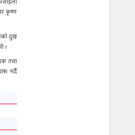
म रसाइली
र कृष्ण
भयकाे दुख
यो ।
तिक तथा
्त गर्दै