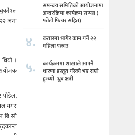
समन्वय समितिको आयोजनामा
ाबुकाैषल
अन्तरक्रिया कार्यक्रम सप्पन्न (
ा २२ जना
फोटो फिचर सहित)
४.
कतारमा भागेर काम गर्ने २२
महिला पक्राउ
 थियाे ।
५.
कार्यक्रममा शाखाले आफ्नै
 संयाेजक
धारणा प्रस्तूत गरेको भए राम्रो
हुन्थ्यो- ध्रुब क्षत्री
 पाैडेल,
पाल मगर
न बि सी
्दकान्त