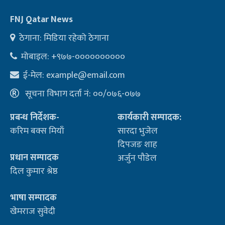
FNJ Qatar News
ठेगाना: मिडिया रहेको ठेगाना
मोबाइल: +९७७-००००००००००
ई-मेल:
example@email.com
सूचना विभाग दर्ता नं: ००/०७६-०७७
प्रबन्ध निर्देशक-
कार्यकारी सम्पादक:
करिम बक्स मियाँ
सारदा भुजेल
दिपजङ शाह
प्रधान सम्पादक
अर्जुन पौडेल
दिल कुमार श्रेष्ठ
भाषा सम्पादक
खेमराज सुवेदी