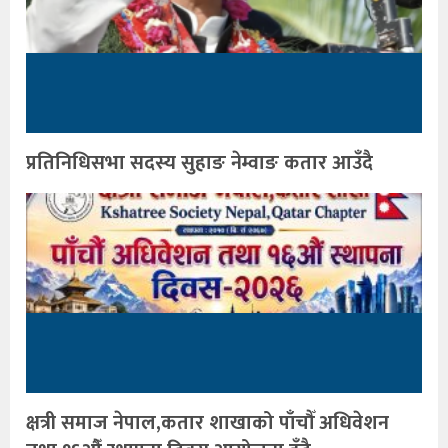
प्रतिनिधिसभा सदस्य सुहाङ नेम्वाङ कतार आउँदै
क्षत्री समाज नेपाल,कतार शाखाको पाँचौँ अधिवेशन