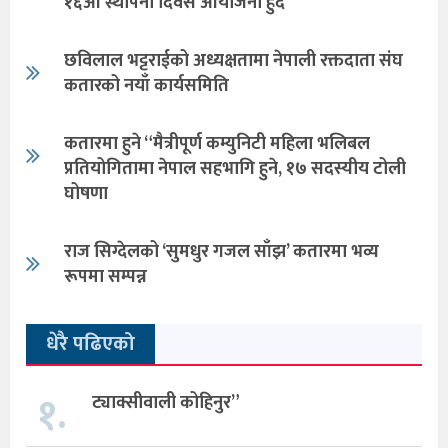
१६औँ स्थापना दिवस आयोजना हुँदै
छविलाल भट्टराईको अध्यक्षतामा नेपाली रक्तदाता संघ
कतारको नयाँ कार्यसमिति
कतारमा हुने “मैत्रीपूर्ण कम्युनिटी महिला भलिबल
प्रतियोगितामा नेपाल सहभागि हुने, १७ सदस्यीय टोली
घोषणा
राज सिग्देलको ‘सुमधुर गजल साँझ’ कतारमा भव्य
रूपमा सम्पन्न
धेरै पढिएको
१.
ट्याक्सीवाली कोहिनुर”