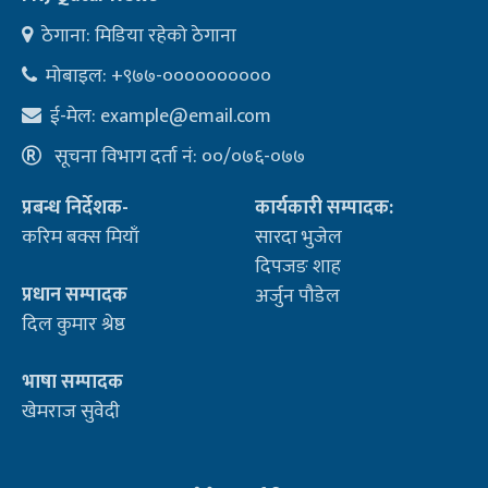
ठेगाना: मिडिया रहेको ठेगाना
मोबाइल: +९७७-००००००००००
ई-मेल:
example@email.com
सूचना विभाग दर्ता नं: ००/०७६-०७७
प्रबन्ध निर्देशक-
कार्यकारी सम्पादक:
करिम बक्स मियाँ
सारदा भुजेल
दिपजङ शाह
प्रधान सम्पादक
अर्जुन पौडेल
दिल कुमार श्रेष्ठ
भाषा सम्पादक
खेमराज सुवेदी