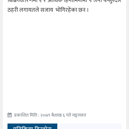
बिक्रिवितरणमा २ र आर्थिक हिनामिनामा ५ जना कसुरदार
ठहरी लगायतले सजाय भोगिरहेका छन ।
प्रकाशित मिति : २०७९ बैशाख ६ गते मङ्गलवार