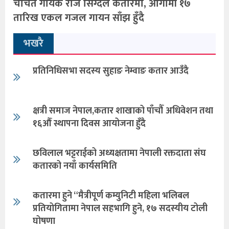
चर्चित गायक राज सिग्देल कतारमा, आगामी १७
तारिख एकल गजल गायन साँझ हुँदै
भखरै
प्रतिनिधिसभा सदस्य सुहाङ नेम्वाङ कतार आउँदै
क्षत्री समाज नेपाल,कतार शाखाको पाँचौँ अधिवेशन तथा
१६औँ स्थापना दिवस आयोजना हुँदै
छविलाल भट्टराईको अध्यक्षतामा नेपाली रक्तदाता संघ
कतारको नयाँ कार्यसमिति
कतारमा हुने “मैत्रीपूर्ण कम्युनिटी महिला भलिबल
प्रतियोगितामा नेपाल सहभागि हुने, १७ सदस्यीय टोली
घोषणा