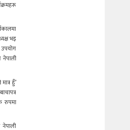
यक्रमहरू
्यकालमा
्यक्ष भइ
ाई उपयोग
य नेपाली
ात्र हुँ’
बाचापत्र
िक रुपमा
े नेपाली