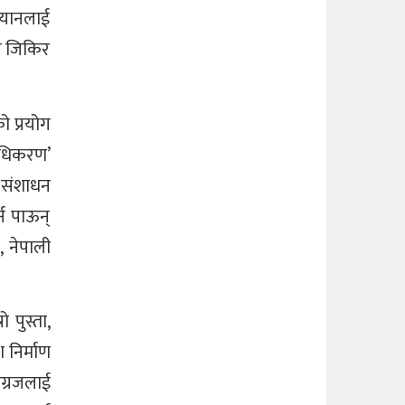
भियानलाई
ले जिकिर
ो प्रयोग
राधिकरण’
 संशाधन
न पाऊन्
, नेपाली
पुस्ता,
 निर्माण
अग्रजलाई