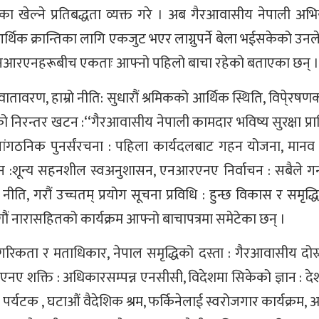
िका खेल्ने प्रतिबद्धता व्यक्त गरे । अब गैरआवासीय नेपाली अ
थिक क्रान्तिका लागि एकजुट भएर लाग्नुपर्ने बेला भईसकेको उन
रमा एनआरएनहरूबीच एकताः आफ्नो पहिलो बाचा रहेको बताएका छन् ।
वातावरण, हाम्रो नीति: सुधारौं श्रमिकको आर्थिक स्थिति, विपे्रषणक
ो निरन्तर खटन :‘‘गैरआवासीय नेपाली कामदार भविष्य सुरक्षा प्
सांगठनिक पुनर्संरचना : पहिला कार्यदलबाट गहन योजना, मानव
न :शून्य सहनशील स्वअनुशासन, एनआरएनए निर्वाचन : सबैले गर्
नीति, गरौं उच्चतम् प्रयोग सूचना प्रविधि : हुन्छ विकास र समृद्धि
गौं नारासहितको कार्यक्रम आफ्नो बाचापत्रमा समेटेका छन् ।
कता र मताधिकार, नेपाल समृद्धिको दस्ता : गैरआवासीय दोस्रो 
रएनए शक्ति : अधिकारसम्पन्न एनसीसी, विदेशमा सिकेको ज्ञान : देश
यटक , घटाऔं वैदेशिक श्रम, फर्किनेलाई स्वरोजगार कार्यक्रम, 