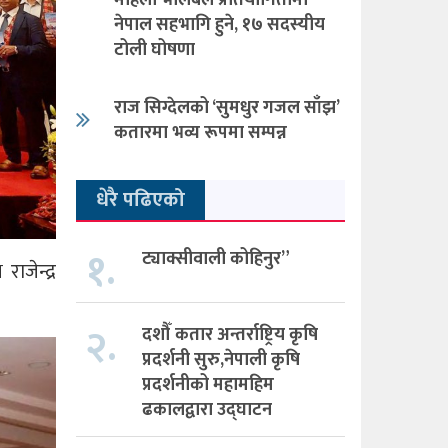
महिला भलिबल प्रतियोगितामा
नेपाल सहभागि हुने, १७ सदस्यीय
टोली घोषणा
राज सिग्देलको ‘सुमधुर गजल साँझ’
कतारमा भव्य रूपमा सम्पन्न
धेरै पढिएको
१.
ट्याक्सीवाली कोहिनुर”
जेन्द्र
२.
दशौँ कतार अन्तर्राष्ट्रिय कृषि
प्रदर्शनी सुरु,नेपाली कृषि
प्रदर्शनीको महामहिम
ढकालद्वारा उद्घाटन