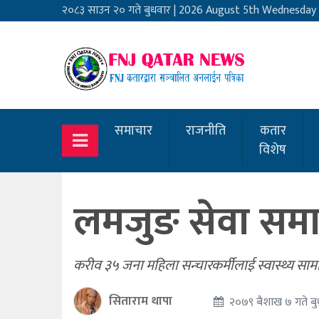
२०८३ साउन २० गते बुधवार
|
2026 August 5th Wednesday
समाचार
राजनीति
कतार
विशेष
लमजुङ सेवा समाज 
करीव ३५ जना महिला सन्चारकर्मीलाई स्वास्थ्य सामाग्
सिताराम थापा
२०७९ बैशाख ७ गते बु