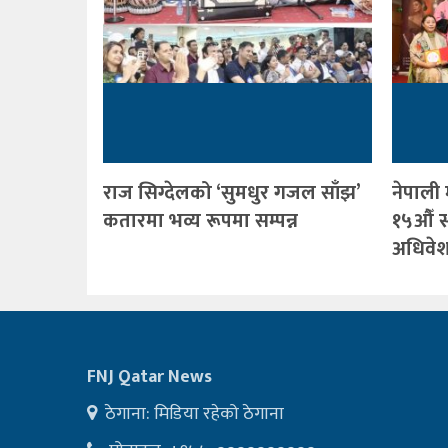
राज सिग्देलको ‘सुमधुर गजल साँझ’
नेपाली
कतारमा भव्य रूपमा सम्पन्न
१५औँ स
अधिवेशन
FNJ Qatar News
ठेगाना: मिडिया रहेको ठेगाना