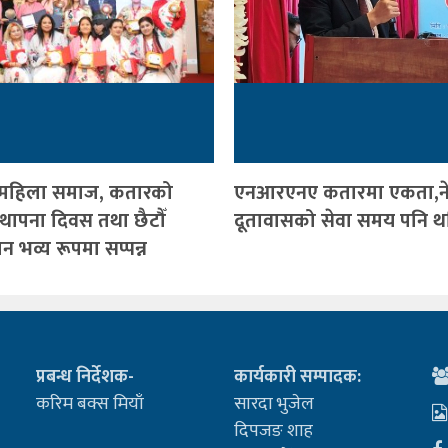
 महिला समाज, कतारको
एनआरएनए कतारमा एकता,न
्थापना दिवस तथा छैटौँ
दूतावासको सेवा समय पनि थ
 भव्य रूपमा सप्पन्न
प्रबन्ध निर्देशक-
कार्यकारी सम्पादक:
करिम बक्स मियाँ
सारदा भुजेल
दिपजङ शाह