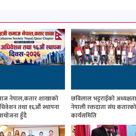
ी समाज नेपाल,कतार शाखाको
छविलाल भट्टराईको अध्यक्षत
 अधिवेशन तथा १६औँ स्थापना
नेपाली रक्तदाता संघ कतारको
योजना हुँदै
कार्यसमिति