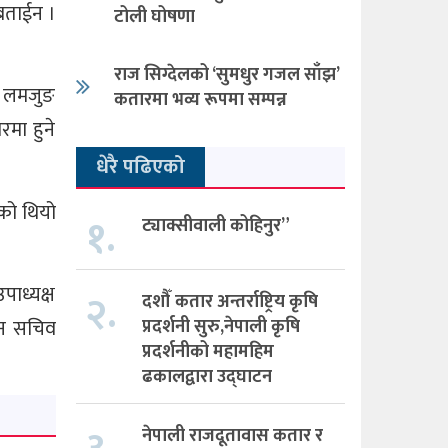
बताईन ।
टोली घोषणा
राज सिग्देलको ‘सुमधुर गजल साँझ’
ा लमजुङ
कतारमा भव्य रूपमा सम्पन्न
रमा हुने
धेरै पढिएको
ेको थियो
१.
ट्याक्सीवाली कोहिनुर”
पाध्यक्ष
२.
दशौँ कतार अन्तर्राष्ट्रिय कृषि
प्रदर्शनी सुरु,नेपाली कृषि
ालन सचिव
प्रदर्शनीको महामहिम
ढकालद्वारा उद्घाटन
नेपाली राजदूतावास कतार र