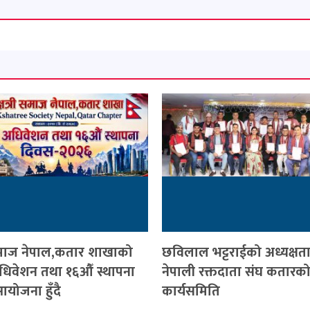
ी समाज नेपाल,कतार शाखाको
छविलाल भट्टराईको अध्यक्षत
 अधिवेशन तथा १६औँ स्थापना
नेपाली रक्तदाता संघ कतारको
योजना हुँदै
कार्यसमिति