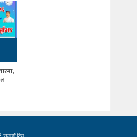
तारमा,
जल
सम्पूर्ण टिम