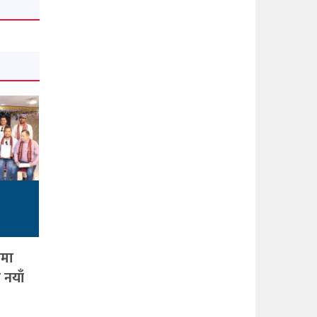
ामा
 नयाँ