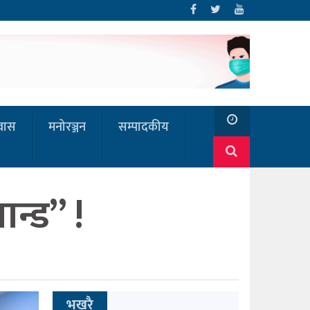
रवास
मनोरञ्जन
सम्पादकीय
न्ड” !
भखरै