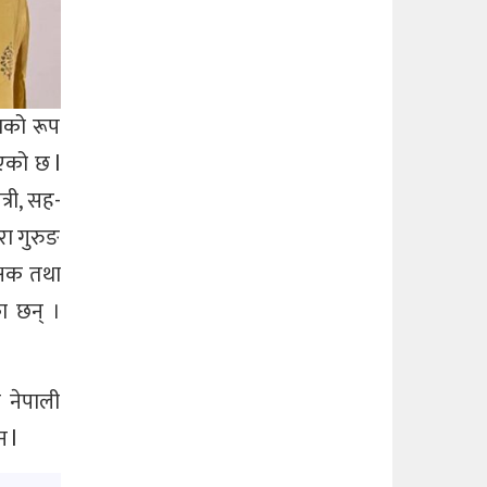
थाको रूप
िएको छ l
्री, सह-
रा गुरुङ
क्षक तथा
ा छन् ।
 नेपाली
 l