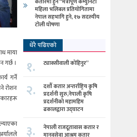
कतारमा हुने “मैत्रीपूर्ण कम्युनिटी
महिला भलिबल प्रतियोगितामा
नेपाल सहभागि हुने, १७ सदस्यीय
टोली घोषणा
धेरै पढिएको
अगाध माया
१.
न गर्छ ।
ट्याक्सीवाली कोहिनुर”
य गर्ने
२.
दशौँ कतार अन्तर्राष्ट्रिय कृषि
भने रोशन
प्रदर्शनी सुरु,नेपाली कृषि
लाकारहरू
प्रदर्शनीको महामहिम
ढकालद्वारा उद्घाटन
 ल्याएका
३.
नेपाली राजदूतावास कतार र
र्यालले
मानवसेवा आश्रम कतार