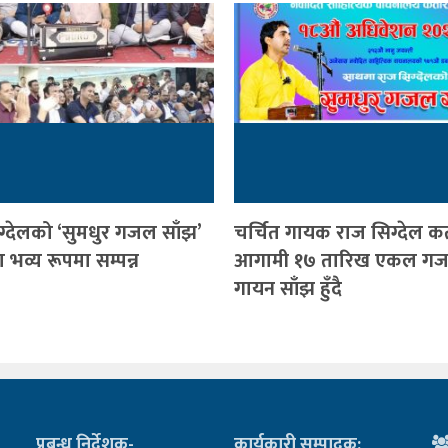
ग्देलको ‘सुमधुर गजल साँझ’
चर्चित गायक राज सिग्देल क
भव्य रूपमा सम्पन्न
आगामी १७ तारिख एकल ग
गायन साँझ हुँदै
प्रबन्ध निर्देशक-
कार्यकारी सम्पादक: