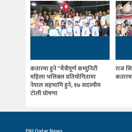
कतारमा हुने “मैत्रीपूर्ण कम्युनिटी
राज सि
महिला भलिबल प्रतियोगितामा
कतारमा 
नेपाल सहभागि हुने, १७ सदस्यीय
टोली घोषणा
FNJ Qatar News