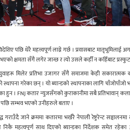
देशिए पछि धेरै महत्त्वपूर्ण लाग्ने गर्छ । प्रवासबाट मातृभूमिलाई 
 भएको क्षमता सँगै लगेर जान्छ र त्यो उसले कहीँ न कहिँबाट प्रस्फुट
हरू मिलेर प्रतिभा उजागर सँगै समाजमा केही सकारात्मक कार्
को स्थापना गरेका छन् । यो ब्यान्डको स्थापनाका लागि चाँजोपाँजो 
लाएका हुन । FNJ कतार न्युजसँगको कुराकानीमा सबै प्रतिभावान् क
व गरे पछि सम्भव भएको उनीहरुले बताए ।
ाउँदै जाने क्रममा कतारमा भर्खरै नेपाली रेष्टुरेन्ट सञ्चालनमा
कै महत्वपुर्ण साथ दिएको ब्यान्डका निर्देशक समेत रहेका अ