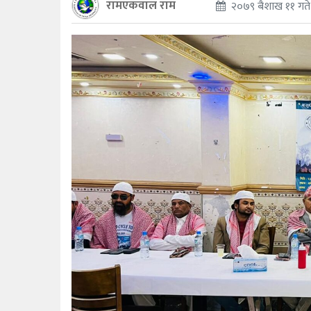
रामएकवाल राम
२०७९ बैशाख ११ गत