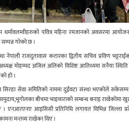
ाम धर्मावलम्वीहरुको पवित्र महिना रमजानको अवसरमा आयोजन
सम्पन्न गरेको छ ।
 नेपाली राजदुतावास कतारका द्वितीय सचिव प्रविण भट्टराईको
ध्यक्ष माेहम्मद अजिल अलिको विशिष्ट आतिथ्यमा सनैया स्थित
एको हो ।
रमा सिरहा सेवा समितिको नाममा दुईवटा संस्था भएकोले सकेसम्म दु
, समुदाय,भूगोलका बीचमा भाइचाराको सम्बन्ध बनाइ राखेकोमा खुस
बताए । एनआरएनए आइसिसी प्रतिनिधि लगायत विभिन्न जिल्ला प्र
भकामना मन्तव्य राखेका थिए ।