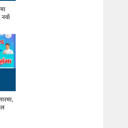
ामा
 नयाँ
तारमा,
जल