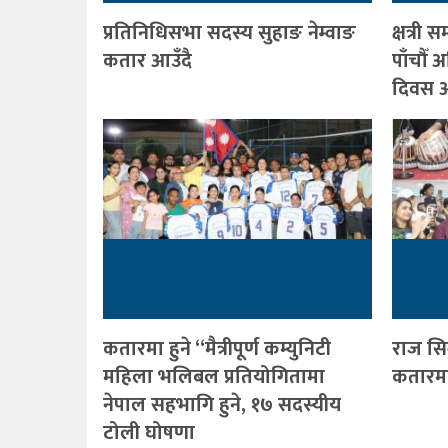
प्रतिनिधिसभा सदस्य सुहाङ नेम्वाङ
क्षत्र
कतार आउँदै
पाँचौँ
दिवस आ
कतारमा हुने “मैत्रीपूर्ण कम्युनिटी
राज सि
महिला भलिबल प्रतियोगितामा
कतारमा 
नेपाल सहभागि हुने, १७ सदस्यीय
टोली घोषणा