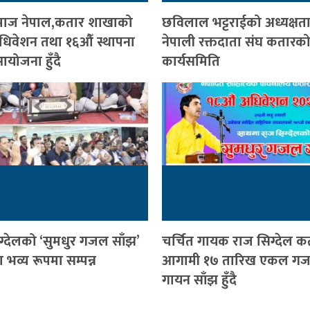
ी समाज नेपाल,कतार शाखाको
छविलाल भट्टराईको अध्यक्षत
 अधिवेशन तथा १६औँ स्थापना
नेपाली रक्तदाता संघ कतारको
योजना हुँदै
कार्यसमिति
ग्देलको ‘सुमधुर गजल साँझ’
चर्चित गायक राज सिग्देल क
भव्य रूपमा सम्पन्न
आगामी १७ तारिख एकल ग
गायन साँझ हुँदै