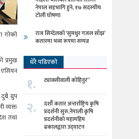
महिला भलिबल प्रतियोगितामा
नेपाल सहभागि हुने, १७ सदस्यीय
टोली घोषणा
राज सिग्देलको ‘सुमधुर गजल साँझ’
ा गरेको
कतारमा भव्य रूपमा सम्पन्न
 प्रमुख
धेरै पढिएको
ि एसियन
१.
ट्याक्सीवाली कोहिनुर”
बै ग्रुप
२.
दशौँ कतार अन्तर्राष्ट्रिय कृषि
ी व्यक्त
प्रदर्शनी सुरु,नेपाली कृषि
देश तथा
प्रदर्शनीको महामहिम
ढकालद्वारा उद्घाटन