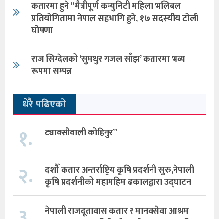
कतारमा हुने “मैत्रीपूर्ण कम्युनिटी महिला भलिबल
प्रतियोगितामा नेपाल सहभागि हुने, १७ सदस्यीय टोली
घोषणा
राज सिग्देलको ‘सुमधुर गजल साँझ’ कतारमा भव्य
रूपमा सम्पन्न
धेरै पढिएको
१.
ट्याक्सीवाली कोहिनुर”
२.
दशौँ कतार अन्तर्राष्ट्रिय कृषि प्रदर्शनी सुरु,नेपाली
कृषि प्रदर्शनीको महामहिम ढकालद्वारा उद्घाटन
३.
नेपाली राजदूतावास कतार र मानवसेवा आश्रम