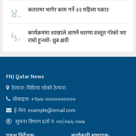
४.
कतारमा भागेर काम गर्ने २२ महिला पक्राउ
५.
कार्यक्रममा शाखाले आफ्नै धारणा प्रस्तूत गरेको भए
राम्रो हुन्थ्यो- ध्रुब क्षत्री
FNJ Qatar News
ठेगाना: मिडिया रहेको ठेगाना
मोबाइल: +९७७-००००००००००
ई-मेल:
example@email.com
सूचना विभाग दर्ता नं: ००/०७६-०७७