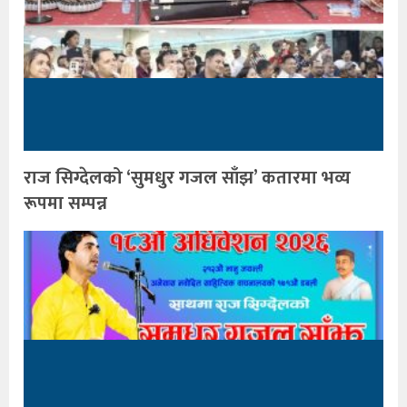
राज सिग्देलको ‘सुमधुर गजल साँझ’ कतारमा भव्य
रूपमा सम्पन्न