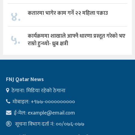
४.
कतारमा भागेर काम गर्ने २२ महिला पक्राउ
५.
कार्यक्रममा शाखाले आफ्नै धारणा प्रस्तूत गरेको भए
राम्रो हुन्थ्यो- ध्रुब क्षत्री
FNJ Qatar News
ठेगाना: मिडिया रहेको ठेगाना
मोबाइल: +९७७-००००००००००
ई-मेल:
example@email.com
सूचना विभाग दर्ता नं: ००/०७६-०७७