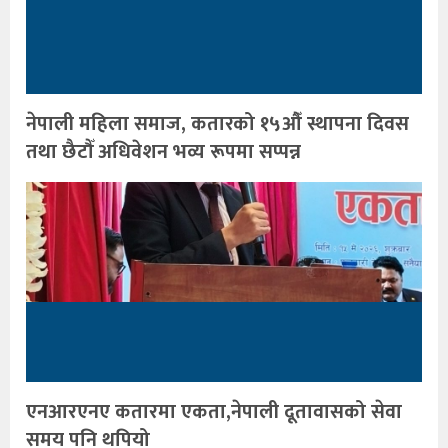
नेपाली महिला समाज, कतारको १५औँ स्थापना दिवस
तथा छैटौँ अधिवेशन भव्य रूपमा सप्पन्न
एनआरएनए कतारमा एकता,नेपाली दूतावासको सेवा
समय पनि थपियो