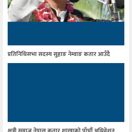
प्रतिनिधिसभा सदस्य सुहाङ नेम्वाङ कतार आउँदै
क्षत्री समाज नेपाल,कतार शाखाको पाँचौँ अधिवेशन