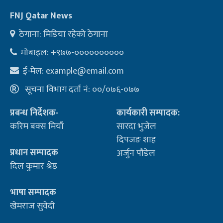
FNJ Qatar News
ठेगाना: मिडिया रहेको ठेगाना
मोबाइल: +९७७-००००००००००
ई-मेल:
example@email.com
सूचना विभाग दर्ता नं: ००/०७६-०७७
प्रबन्ध निर्देशक-
कार्यकारी सम्पादक:
करिम बक्स मियाँ
सारदा भुजेल
दिपजङ शाह
प्रधान सम्पादक
अर्जुन पौडेल
दिल कुमार श्रेष्ठ
भाषा सम्पादक
खेमराज सुवेदी