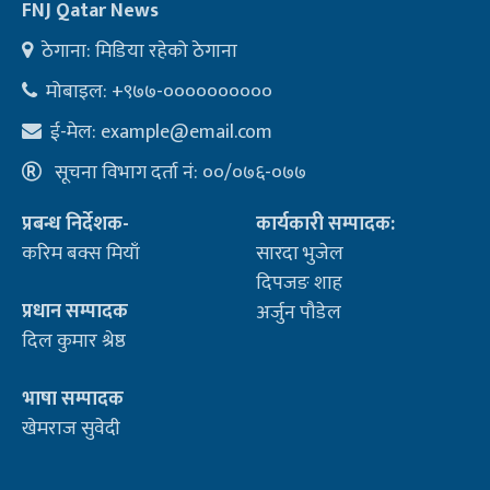
FNJ Qatar News
ठेगाना: मिडिया रहेको ठेगाना
मोबाइल: +९७७-००००००००००
ई-मेल:
example@email.com
सूचना विभाग दर्ता नं: ००/०७६-०७७
प्रबन्ध निर्देशक-
कार्यकारी सम्पादक:
करिम बक्स मियाँ
सारदा भुजेल
दिपजङ शाह
प्रधान सम्पादक
अर्जुन पौडेल
दिल कुमार श्रेष्ठ
भाषा सम्पादक
खेमराज सुवेदी