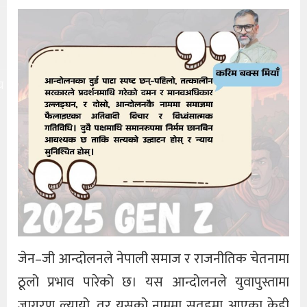
य
जेन–जी आन्दोलनले नेपाली समाज र राजनीतिक चेतनामा
ठूलो प्रभाव पारेको छ। यस आन्दोलनले युवापुस्तामा
जागरण ल्यायो, तर यसको नाममा सतहमा आएका केही