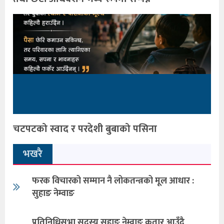
चटपटको स्वाद र परदेशी बुबाको पसिना
भखरै
फरक विचारको सम्मान नै लोकतन्त्रको मूल आधार :
सुहाङ नेम्वाङ
प्रतिनिधिसभा सदस्य सुहाङ नेम्वाङ कतार आउँदै