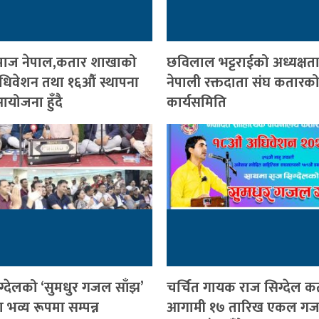
ी समाज नेपाल,कतार शाखाको
छविलाल भट्टराईको अध्यक्षत
 अधिवेशन तथा १६औँ स्थापना
नेपाली रक्तदाता संघ कतारको
योजना हुँदै
कार्यसमिति
ग्देलको ‘सुमधुर गजल साँझ’
चर्चित गायक राज सिग्देल क
भव्य रूपमा सम्पन्न
आगामी १७ तारिख एकल ग