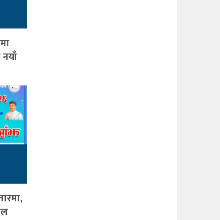
ामा
 नयाँ
तारमा,
जल