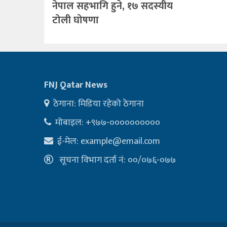
नेपाल सहभागि हुने, १७ सदस्यीय
टोली घोषणा
FNJ Qatar News
ठेगाना: मिडिया रहेको ठेगाना
मोबाइल: +९७७-००००००००००
ई-मेल:
example@email.com
सूचना विभाग दर्ता नं: ००/०७६-०७७