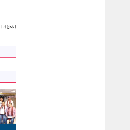
ा मञ्चका