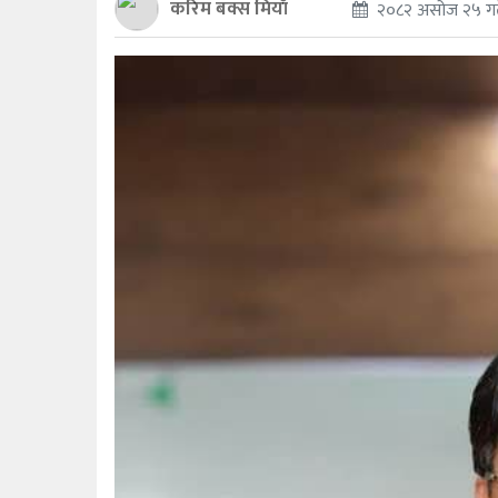
करिम बक्स मियाँ
२०८२ असोज २५ गते