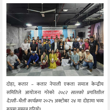
य
दोहा, कतार – कतार नेपाली एकता समाज केन्द्रीय
समितिले आयोजना गरेको
२०८२ सालको प्रगतिशील
देउसी–भैली कार्यक्रम
२०२५ अक्टोबर २४ मा दोहामा भव्य
रूपमा सम्पन्न गरियो।