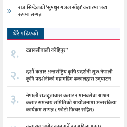
राज सिग्देलको ‘सुमधुर गजल साँझ’ कतारमा भव्य
रूपमा सम्पन्न
धेरै पढिएको
१.
ट्याक्सीवाली कोहिनुर”
२.
दशौँ कतार अन्तर्राष्ट्रिय कृषि प्रदर्शनी सुरु,नेपाली
कृषि प्रदर्शनीको महामहिम ढकालद्वारा उद्घाटन
३.
नेपाली राजदूतावास कतार र मानवसेवा आश्रम
कतार समन्वय समितिको आयोजनामा अन्तरक्रिया
कार्यक्रम सप्पन्न ( फोटो फिचर सहित)
कतारमा भागेर काम गर्ने २२ महिला पक्राउ