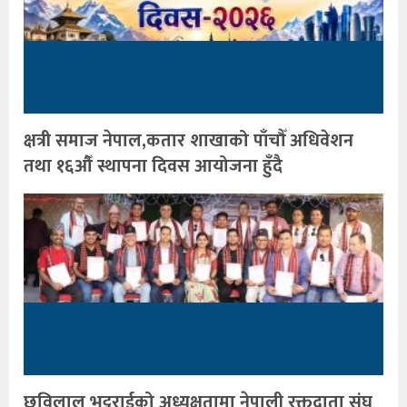
क्षत्री समाज नेपाल,कतार शाखाको पाँचौँ अधिवेशन
तथा १६औँ स्थापना दिवस आयोजना हुँदै
छविलाल भट्टराईको अध्यक्षतामा नेपाली रक्तदाता संघ