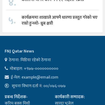
४.
५.
कार्यक्रममा शाखाले आफ्नै धारणा प्रस्तूत गरेको भए
राम्रो हुन्थ्यो- ध्रुब क्षत्री
FNJ Qatar News
ठेगाना: मिडिया रहेको ठेगाना
मोबाइल: +९७७-००००००००००
ई-मेल:
example@email.com
सूचना विभाग दर्ता नं: ००/०७६-०७७
प्रबन्ध निर्देशक-
कार्यकारी सम्पादक:
करिम बक्स मियाँ
सारदा भुजेल