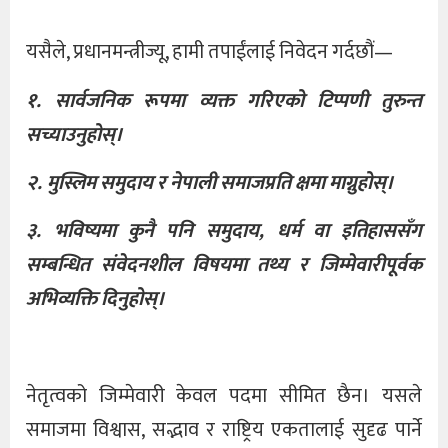
यसैले, प्रधानमन्त्रीज्यू, हामी तपाईंलाई निवेदन गर्दछौं—
१.
सार्वजनिक
रूपमा
व्यक्त
गरिएको
टिप्पणी
तुरुन्त
सच्याउनुहोस्
।
२.
मुस्लिम
समुदाय
र
नेपाली
समाजप्रति
क्षमा
माग्नुहोस्
।
३.
भविष्यमा
कुनै
पनि
समुदाय
,
धर्म
वा
इतिहाससँग
सम्बन्धित
संवेदनशील
विषयमा
तथ्य
र
जिम्मेवारीपूर्वक
अभिव्यक्ति
दिनुहोस्
।
नेतृत्वको जिम्मेवारी केवल पदमा सीमित छैन। यसले
समाजमा विश्वास, सद्भाव र राष्ट्रिय एकतालाई सुदृढ पार्ने