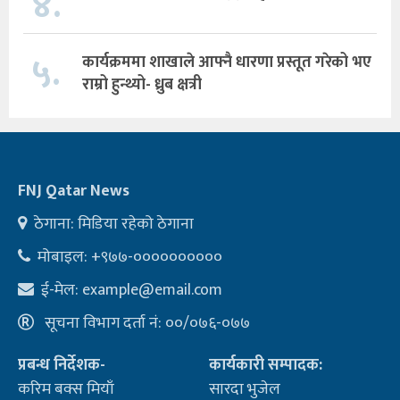
४.
५.
कार्यक्रममा शाखाले आफ्नै धारणा प्रस्तूत गरेको भए
राम्रो हुन्थ्यो- ध्रुब क्षत्री
FNJ Qatar News
ठेगाना: मिडिया रहेको ठेगाना
मोबाइल: +९७७-००००००००००
ई-मेल:
example@email.com
सूचना विभाग दर्ता नं: ००/०७६-०७७
प्रबन्ध निर्देशक-
कार्यकारी सम्पादक:
करिम बक्स मियाँ
सारदा भुजेल