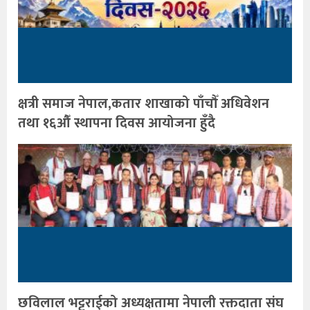
क्षत्री समाज नेपाल,कतार शाखाको पाँचौँ अधिवेशन
तथा १६औँ स्थापना दिवस आयोजना हुँदै
छविलाल भट्टराईको अध्यक्षतामा नेपाली रक्तदाता संघ