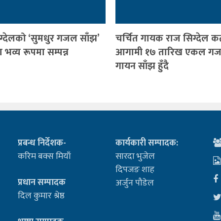
ग्देलको ‘सुमधुर गजल साँझ’
चर्चित गायक राज सिग्देल क
भव्य रूपमा सम्पन्न
आगामी १७ तारिख एकल ग
गायन साँझ हुँदै
प्रबन्ध निर्देशक-
कार्यकारी सम्पादक:
करिम बक्स मियाँ
सारदा भुजेल
दिपजङ शाह
प्रधान सम्पादक
अर्जुन पौडेल
दिल कुमार श्रेष्ठ