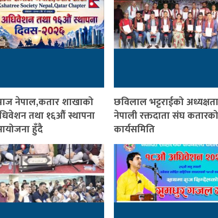
ी समाज नेपाल,कतार शाखाको
छविलाल भट्टराईको अध्यक्षत
 अधिवेशन तथा १६औँ स्थापना
नेपाली रक्तदाता संघ कतारको
योजना हुँदै
कार्यसमिति