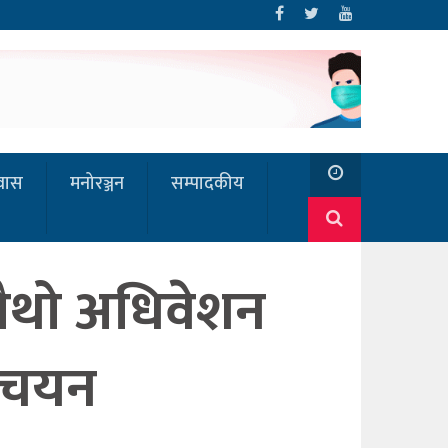
रवास
मनोरञ्जन
सम्पादकीय
चौथो अधिवेशन
्ष चयन