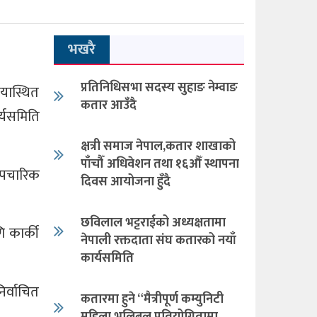
भखरै
प्रतिनिधिसभा सदस्य सुहाङ नेम्वाङ
यास्थित
कतार आउँदै
ार्यसमिति
क्षत्री समाज नेपाल,कतार शाखाको
पाँचौँ अधिवेशन तथा १६औँ स्थापना
औपचारिक
दिवस आयोजना हुँदै
छविलाल भट्टराईको अध्यक्षतामा
ि कार्की
नेपाली रक्तदाता संघ कतारको नयाँ
कार्यसमिति
िर्वाचित
कतारमा हुने “मैत्रीपूर्ण कम्युनिटी