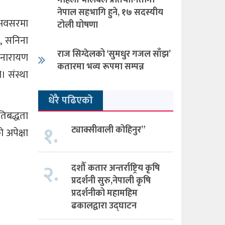
महिला भलिबल प्रतियोगितामा
नेपाल सहभागि हुने, १७ सदस्यीय
 अवसरमा
टोली घोषणा
त, सनिना
राज सिग्देलको ‘सुमधुर गजल साँझ’
, नारायण
कतारमा भव्य रूपमा सम्पन्न
 संस्था
धेरै पढिएको
तिबद्धता
१.
ट्याक्सीवाली कोहिनुर”
 अपेक्षा
२.
दशौँ कतार अन्तर्राष्ट्रिय कृषि
प्रदर्शनी सुरु,नेपाली कृषि
प्रदर्शनीको महामहिम
ढकालद्वारा उद्घाटन