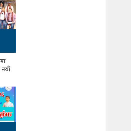
ामा
 नयाँ