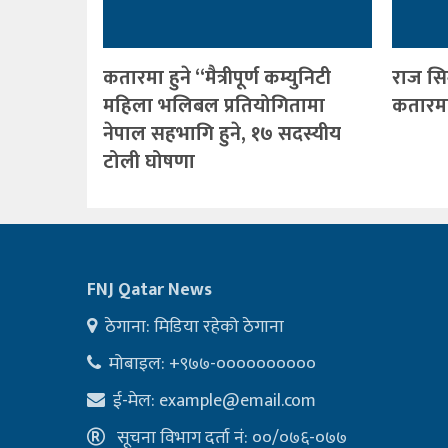
कतारमा हुने “मैत्रीपूर्ण कम्युनिटी
राज सि
महिला भलिबल प्रतियोगितामा
कतारमा 
नेपाल सहभागि हुने, १७ सदस्यीय
टोली घोषणा
FNJ Qatar News
ठेगाना: मिडिया रहेको ठेगाना
मोबाइल: +९७७-००००००००००
ई-मेल:
example@email.com
सूचना विभाग दर्ता नं: ००/०७६-०७७