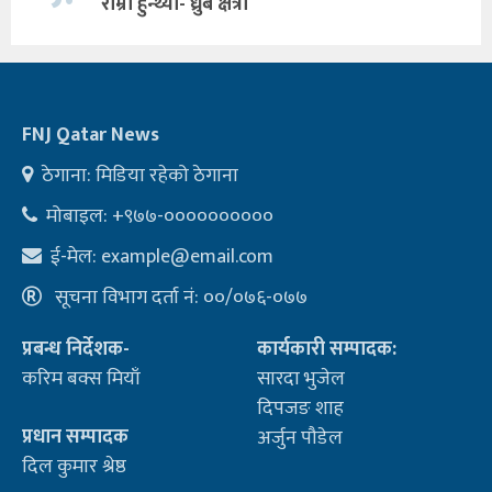
राम्रो हुन्थ्यो- ध्रुब क्षत्री
FNJ Qatar News
ठेगाना: मिडिया रहेको ठेगाना
मोबाइल: +९७७-००००००००००
ई-मेल:
example@email.com
सूचना विभाग दर्ता नं: ००/०७६-०७७
प्रबन्ध निर्देशक-
कार्यकारी सम्पादक:
करिम बक्स मियाँ
सारदा भुजेल
दिपजङ शाह
प्रधान सम्पादक
अर्जुन पौडेल
दिल कुमार श्रेष्ठ