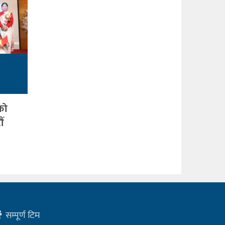
को
ँ
सम्पूर्ण टिम