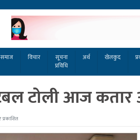
समाज
विचार
सूचना
अर्थ
खेलकुद
प्
प्रविधि
य फुटबल टोली आज कतार
र प्रकाशित