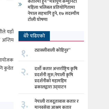
कतारमा हुने “मैत्रीपूर्ण कम्युनिटी
महिला भलिबल प्रतियोगितामा
नेपाल सहभागि हुने, १७ सदस्यीय
टोली घोषणा
ीले यहाँ
धेरै पढिएको
ि अन्तिम
१.
ट्याक्सीवाली कोहिनुर”
े आयोजक
२.
गि कुवेत
दशौँ कतार अन्तर्राष्ट्रिय कृषि
प्रदर्शनी सुरु,नेपाली कृषि
प्रदर्शनीको महामहिम
ढकालद्वारा उद्घाटन
३.
नेपाली राजदूतावास कतार र
मानवसेवा आश्रम कतार