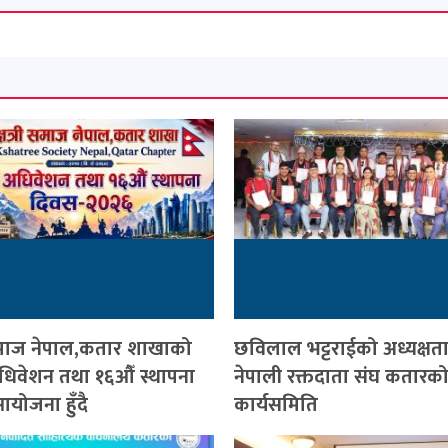
ी समाज नेपाल,कतार शाखाको
छविलाल भट्टराईको अध्यक्षत
 अधिवेशन तथा १६औँ स्थापना
नेपाली रक्तदाता संघ कतारको
योजना हुँदै
कार्यसमिति