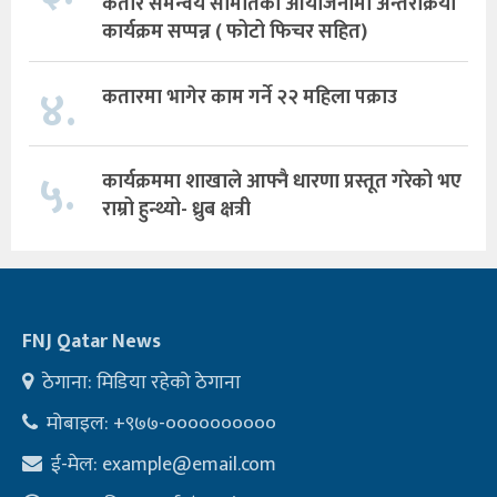
कतार समन्वय समितिको आयोजनामा अन्तरक्रिया
कार्यक्रम सप्पन्न ( फोटो फिचर सहित)
४.
कतारमा भागेर काम गर्ने २२ महिला पक्राउ
५.
कार्यक्रममा शाखाले आफ्नै धारणा प्रस्तूत गरेको भए
राम्रो हुन्थ्यो- ध्रुब क्षत्री
FNJ Qatar News
ठेगाना: मिडिया रहेको ठेगाना
मोबाइल: +९७७-००००००००००
ई-मेल:
example@email.com