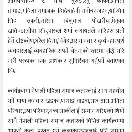
अभियन्ताहरु टौ मायाँ गुरुङ,रेनु कार्की,अनिता
तामाङ,महिला समाजका दिदिबहिनी सनोबर जहन,यास्मिन
सिंह ठकुरी,सरिता चिलुवाल पोखरीया,मेनुका
खतिवडा,दीपा सिंह,पारुल शर्मा लगायतले नारिहरु प्रती
हेर्ने दृष्टिकोण,घरेलु हिंसा,विभेद,असमानता र दुर्व्यवहारपुर्ण
व्यबहारलाई ब्यबहारिक रुपमै चेतनाको स्तरमा वृद्धि गरि
नारी पुरुषका हक अधिकार सुनिस्चित गर्नुपर्ने बताएका
थिए।
कार्यक्रममा नेपाली महिला समाज कतारलाई साथ सहयोग
गर्ने माया कुनवार खडका,पासाङ वाइबा,सरु दास,अनिता
परियार,उषा परियार,मन्जु सार्कीलाई सम्मान गरिएको थियो
साथै नेपाली महिला समाज कतारको विभिन्न कार्यक्रममा
आफ्नो कला प्रस्तुत गर्ने कलाकारहरूलाई पनि सम्मान