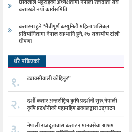
छविलाल भट्टराईको अध्यक्षतामा नेपाली रक्तदाता संघ
कतारको नयाँ कार्यसमिति
कतारमा हुने “मैत्रीपूर्ण कम्युनिटी महिला भलिबल
प्रतियोगितामा नेपाल सहभागि हुने, १७ सदस्यीय टोली
घोषणा
धेरै पढिएको
१.
ट्याक्सीवाली कोहिनुर”
२.
दशौँ कतार अन्तर्राष्ट्रिय कृषि प्रदर्शनी सुरु,नेपाली
कृषि प्रदर्शनीको महामहिम ढकालद्वारा उद्घाटन
३.
नेपाली राजदूतावास कतार र मानवसेवा आश्रम