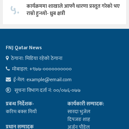
५.
कार्यक्रममा शाखाले आफ्नै धारणा प्रस्तूत गरेको भए
राम्रो हुन्थ्यो- ध्रुब क्षत्री
FNJ Qatar News
ठेगाना: मिडिया रहेको ठेगाना
मोबाइल: +९७७-००००००००००
ई-मेल:
example@email.com
सूचना विभाग दर्ता नं: ००/०७६-०७७
प्रबन्ध निर्देशक-
कार्यकारी सम्पादक:
करिम बक्स मियाँ
सारदा भुजेल
दिपजङ शाह
प्रधान सम्पादक
अर्जुन पौडेल