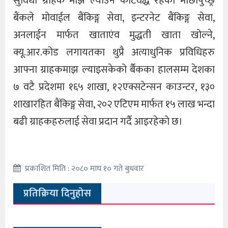
सुविधा ग्राहक माझ ल्याउन कटिवद्ध रहेको माछापुच्छ्रे
बैंकले मोवाईल बैंकिङ्ग सेवा, इन्टरनेट बैंकिङ्ग सेवा,
अनलाईन मार्फत खाताएंव मुद्धती खाता खोल्ने,
क्यू.आर.कोड लगायतका थुप्रै अत्याधुनिक प्रविधिहरु
आफ्ना ग्राहकमाझ ल्याइसकेको र्बैंकका हालसम्म देशका
७ वटै प्रदेशमा १६५ शाखा, १२एक्सटेन्सन काउन्टर, १३०
शाखारहित बैंकिङ्ग सेवा, २०२ एटिएम मार्फत १५ लाख भन्दा
बढी ग्राहकहरुलाई सेवा प्रदान गर्दै आइरहेको छ।
प्रकाशित मिति : २०८० माघ १० गते बुधवार
प्रतिक्रिया दिनुहोस