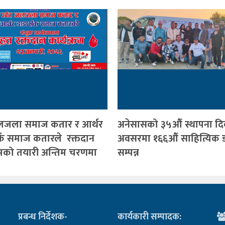
जलजला समाज कतार र आर्थर
अनेसासको ३५औँ स्थापना द
र्क समाज कतारले रक्तदान
अवसरमा १६६औँ साहित्यिक 
्रमको तयारी अन्तिम चरणमा
सम्पन्न
प्रबन्ध निर्देशक-
कार्यकारी सम्पादक: