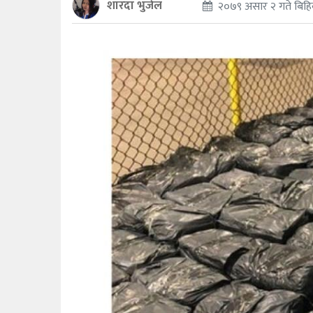
शारदा भुजेल
२०७९ असार २ गते बिहि