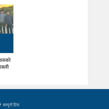
िवसको
डबली
सम्पूर्ण टिम