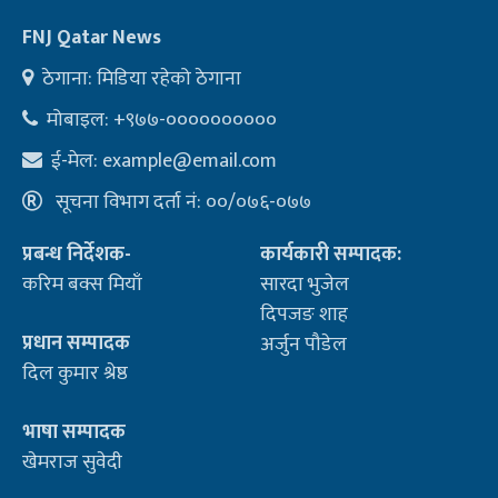
FNJ Qatar News
ठेगाना: मिडिया रहेको ठेगाना
मोबाइल: +९७७-००००००००००
ई-मेल:
example@email.com
सूचना विभाग दर्ता नं: ००/०७६-०७७
प्रबन्ध निर्देशक-
कार्यकारी सम्पादक:
करिम बक्स मियाँ
सारदा भुजेल
दिपजङ शाह
प्रधान सम्पादक
अर्जुन पौडेल
दिल कुमार श्रेष्ठ
भाषा सम्पादक
खेमराज सुवेदी