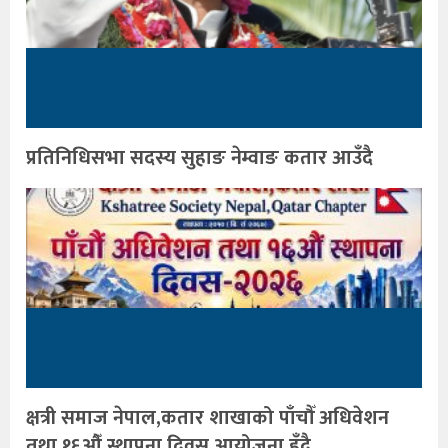
प्रतिनिधिसभा सदस्य सुहाङ नेम्वाङ कतार आउँदै
क्षत्री समाज नेपाल,कतार शाखाको पाँचौँ अधिवेशन
तथा १६औँ स्थापना दिवस आयोजना हुँदै