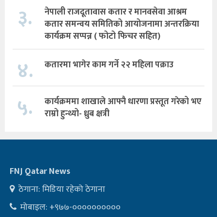
३.
नेपाली राजदूतावास कतार र मानवसेवा आश्रम
कतार समन्वय समितिको आयोजनामा अन्तरक्रिया
कार्यक्रम सप्पन्न ( फोटो फिचर सहित)
४.
कतारमा भागेर काम गर्ने २२ महिला पक्राउ
५.
कार्यक्रममा शाखाले आफ्नै धारणा प्रस्तूत गरेको भए
राम्रो हुन्थ्यो- ध्रुब क्षत्री
FNJ Qatar News
ठेगाना: मिडिया रहेको ठेगाना
मोबाइल: +९७७-००००००००००