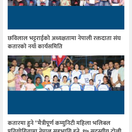
छविलाल भट्टराईको अध्यक्षतामा नेपाली रक्तदाता संघ
कतारको नयाँ कार्यसमिति
कतारमा हुने “मैत्रीपूर्ण कम्युनिटी महिला भलिबल
प्रतियोगितामा नेपाल सहभागि हुने, १७ सदस्यीय टोली