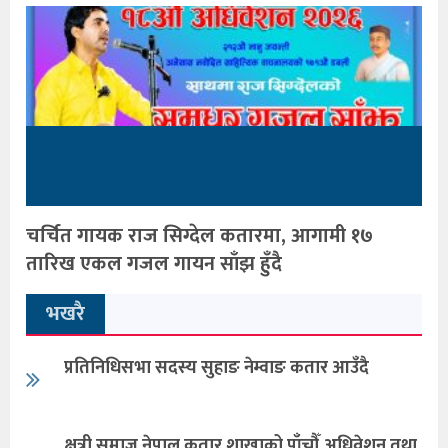
चर्चित गायक राज सिग्देल कतारमा, आगामी १७
तारिख एकल गजल गायन साँझ हुँदै
भखरै
प्रतिनिधिसभा सदस्य सुहाङ नेम्वाङ कतार आउँदै
क्षत्री समाज नेपाल,कतार शाखाको पाँचौँ अधिवेशन तथा