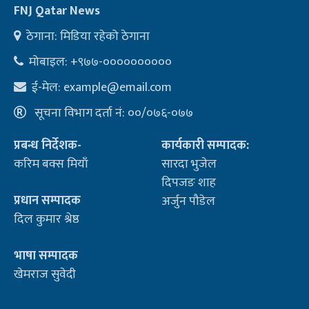
FNJ Qatar News
ठेगाना: मिडिया रहेको ठेगाना
मोबाइल: +९७७-००००००००००
ई-मेल:
example@email.com
सूचना विभाग दर्ता नं: ००/०७६-०७७
प्रबन्ध निर्देशक-
कार्यकारी सम्पादक:
करिम बक्स मियाँ
सारदा भुजेल
दिपजङ शाह
प्रधान सम्पादक
अर्जुन पौडेल
दिल कुमार श्रेष्ठ
भाषा सम्पादक
खेमराज सुवेदी