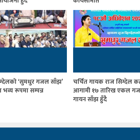
योजना हुँदै
कार्यसमिति
ग्देलको ‘सुमधुर गजल साँझ’
चर्चित गायक राज सिग्देल क
भव्य रूपमा सम्पन्न
आगामी १७ तारिख एकल ग
गायन साँझ हुँदै