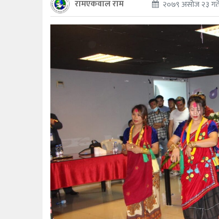
रामएकवाल राम
२०७९ असोज २३ गते