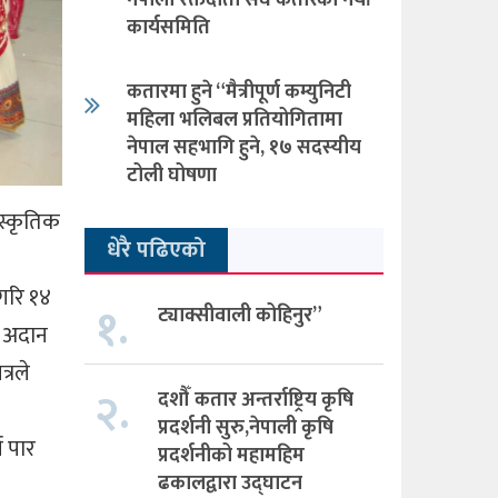
नेपाली रक्तदाता संघ कतारको नयाँ
कार्यसमिति
कतारमा हुने “मैत्रीपूर्ण कम्युनिटी
महिला भलिबल प्रतियोगितामा
नेपाल सहभागि हुने, १७ सदस्यीय
टोली घोषणा
स्कृतिक
धेरै पढिएको
 गरि १४
१.
ट्याक्सीवाली कोहिनुर”
ा अदान
्रले
२.
दशौँ कतार अन्तर्राष्ट्रिय कृषि
प्रदर्शनी सुरु,नेपाली कृषि
ष पार
प्रदर्शनीको महामहिम
ढकालद्वारा उद्घाटन