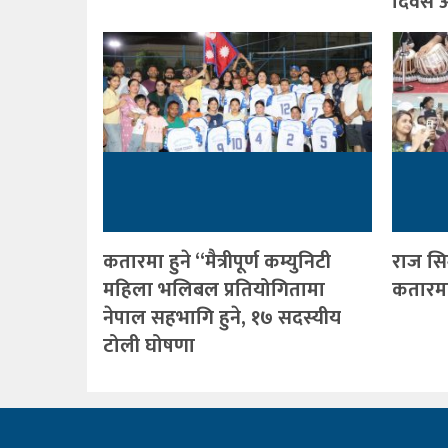
दिवस आ
कतारमा हुने “मैत्रीपूर्ण कम्युनिटी
राज सि
महिला भलिबल प्रतियोगितामा
कतारमा 
नेपाल सहभागि हुने, १७ सदस्यीय
टोली घोषणा