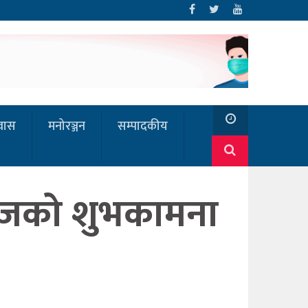
रवास
मनोरञ्जन
सम्पादकीय
ाजको शुभकामना