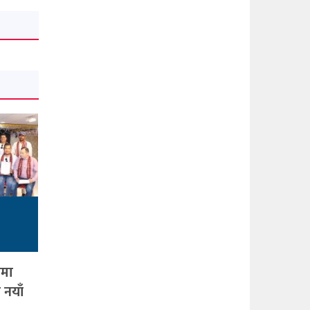
ामा
 नयाँ