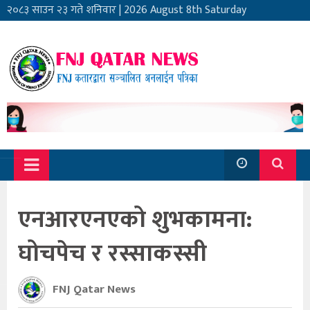
२०८३ साउन २३ गते शनिवार
|
2026 August 8th Saturday
एनआरएनएको शुभकामना:
घोचपेच र रस्साकस्सी
FNJ Qatar News