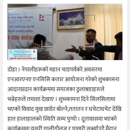
य
दोहा । नेपालीहरूको महान चाडपर्वको अवसरमा
एनआरएनए एनसिसि कतार आयोजना गरेको शुभकामना
आदानप्रदान कार्यक्रममा समाजका ठुलाबडाहरुले
भन्नेहरुले तमाशा देखाए । शुभकामना दिने सिलसिलामा
भएको विवाद मुख छाडेर बोल्ने,ततातन र घचेटाघचेट देखि
हात हालाहालको स्थिति सम्म पुग्यो । दूतावासमा भएको
कार्यक्रममा यसरी गालीगौलज र पाखुरी सुर्क्याउदै मैदान