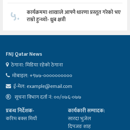
५.
कार्यक्रममा शाखाले आफ्नै धारणा प्रस्तूत गरेको भए
राम्रो हुन्थ्यो- ध्रुब क्षत्री
FNJ Qatar News
ठेगाना: मिडिया रहेको ठेगाना
मोबाइल: +९७७-००००००००००
ई-मेल:
example@email.com
सूचना विभाग दर्ता नं: ००/०७६-०७७
प्रबन्ध निर्देशक-
कार्यकारी सम्पादक:
करिम बक्स मियाँ
सारदा भुजेल
दिपजङ शाह