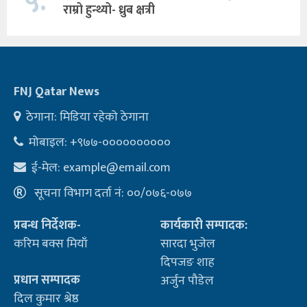
५.
राम्रो हुन्थ्यो- ध्रुब क्षत्री
FNJ Qatar News
ठेगाना: मिडिया रहेको ठेगाना
मोबाइल: +९७७-००००००००००
ई-मेल:
example@email.com
सूचना विभाग दर्ता नं: ००/०७६-०७७
प्रबन्ध निर्देशक-
कार्यकारी सम्पादक:
करिम बक्स मियाँ
सारदा भुजेल
दिपजङ शाह
प्रधान सम्पादक
अर्जुन पौडेल
दिल कुमार श्रेष्ठ