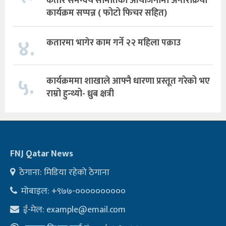
कतार समन्वय समितिको आयोजनामा अन्तरक्रिया
कार्यक्रम सप्पन्न ( फोटो फिचर सहित)
४.
कतारमा भागेर काम गर्ने २२ महिला पक्राउ
५.
कार्यक्रममा शाखाले आफ्नै धारणा प्रस्तूत गरेको भए
राम्रो हुन्थ्यो- ध्रुब क्षत्री
FNJ Qatar News
ठेगाना: मिडिया रहेको ठेगाना
मोबाइल: +९७७-००००००००००
ई-मेल:
example@email.com