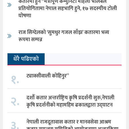
कतारमा हुने “मैत्रीपूर्ण कम्युनिटी महिला भलिबल
प्रतियोगितामा नेपाल सहभागि हुने, १७ सदस्यीय टोली
घोषणा
राज सिग्देलको ‘सुमधुर गजल साँझ’ कतारमा भव्य
रूपमा सम्पन्न
धेरै पढिएको
१.
ट्याक्सीवाली कोहिनुर”
२.
दशौँ कतार अन्तर्राष्ट्रिय कृषि प्रदर्शनी सुरु,नेपाली
कृषि प्रदर्शनीको महामहिम ढकालद्वारा उद्घाटन
३.
नेपाली राजदूतावास कतार र मानवसेवा आश्रम