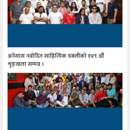
अनेसास नवोदित साहित्यिक डबलीको १४९ औं
शृङ्खला सम्पन्न ।