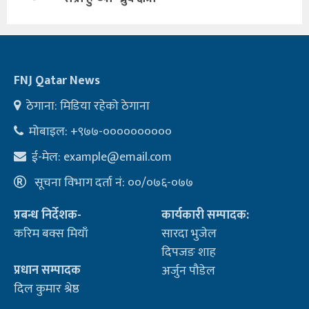
FNJ Qatar News
ठेगाना: मिडिया रहेको ठेगाना
मोबाइल: +९७७-००००००००००
ई-मेल:
example@email.com
सूचना विभाग दर्ता नं: ००/०७६-०७७
प्रबन्ध निर्देशक-
कार्यकारी सम्पादक:
करिम बक्स मियाँ
सारदा भुजेल
दिपजङ शाह
प्रधान सम्पादक
अर्जुन पौडेल
दिल कुमार श्रेष्ठ