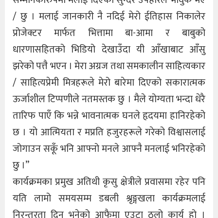
सम्मानकोरुपमा मलाई दिएको सुन्दर उपहारले भावुक भएँ
/ छु । मलाई जानकारी नै नदिई मेरो ईतिहास निकालेर
प्रोजेक्टर मार्फत भित्तामा बा-आमा र बाबुको
धारणासहितको भिडियो देखाउँदा यी आँखाबाट आँसु
झरेको पत्तै भएन । मेरा अग्रज तथा समकालीन साहित्यकार
/ साहित्यप्रेमी मित्रहरूले मेरो बारेमा दिएको सकारात्मक
ऊर्जाशील टिप्पणीले नतमस्तक छु । मैले योग्यता भन्दा धेरै
तारिफ पाएँ कि भन्ने भावनात्मक घनले हृदयमा हानिरहेको
छ । यो आत्मियता र मप्रति हजुरहरूले गरेको विश्वासलाई
जोगाउन सकूँ भनि आफ्नो मनले आफ्नै मनलाई भनिरहेको
छु ।”
कार्यक्रमका प्रमुख अतिथी कृसु क्षेत्रीले प्रवासमा रहेर पनि
यति लामो समयसम्म डबली श्रृङ्गखला कार्यक्रमलाई
निरन्तरता दिनु भनेको आफैमा एउटा ठूलो कार्य हो ।