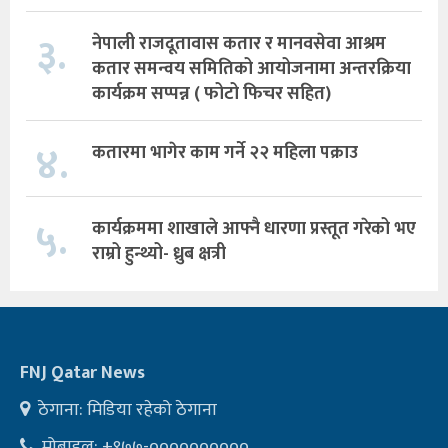
३.
नेपाली राजदूतावास कतार र मानवसेवा आश्रम
कतार समन्वय समितिको आयोजनामा अन्तरक्रिया
कार्यक्रम सप्पन्न ( फोटो फिचर सहित)
४.
कतारमा भागेर काम गर्ने २२ महिला पक्राउ
५.
कार्यक्रममा शाखाले आफ्नै धारणा प्रस्तूत गरेको भए
राम्रो हुन्थ्यो- ध्रुब क्षत्री
FNJ Qatar News
ठेगाना: मिडिया रहेको ठेगाना
मोबाइल: +९७७-००००००००००