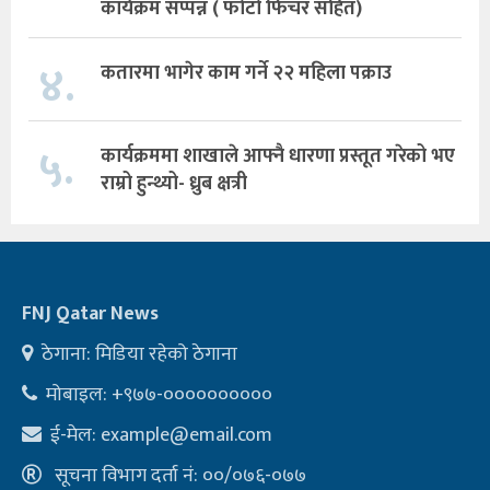
कार्यक्रम सप्पन्न ( फोटो फिचर सहित)
४.
कतारमा भागेर काम गर्ने २२ महिला पक्राउ
५.
कार्यक्रममा शाखाले आफ्नै धारणा प्रस्तूत गरेको भए
राम्रो हुन्थ्यो- ध्रुब क्षत्री
FNJ Qatar News
ठेगाना: मिडिया रहेको ठेगाना
मोबाइल: +९७७-००००००००००
ई-मेल:
example@email.com
सूचना विभाग दर्ता नं: ००/०७६-०७७