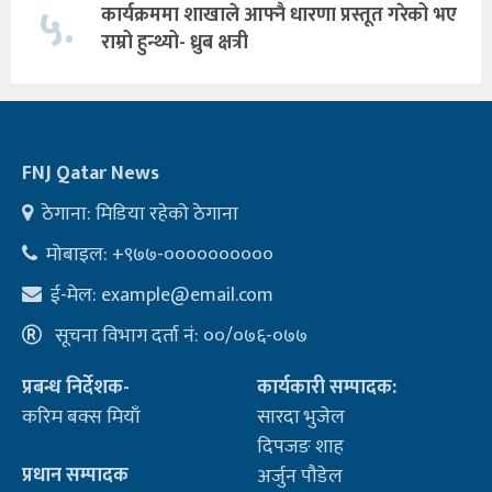
५.
कार्यक्रममा शाखाले आफ्नै धारणा प्रस्तूत गरेको भए
राम्रो हुन्थ्यो- ध्रुब क्षत्री
FNJ Qatar News
ठेगाना: मिडिया रहेको ठेगाना
मोबाइल: +९७७-००००००००००
ई-मेल:
example@email.com
सूचना विभाग दर्ता नं: ००/०७६-०७७
प्रबन्ध निर्देशक-
कार्यकारी सम्पादक:
करिम बक्स मियाँ
सारदा भुजेल
दिपजङ शाह
प्रधान सम्पादक
अर्जुन पौडेल