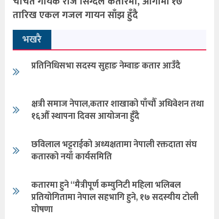
चर्चित गायक राज सिग्देल कतारमा, आगामी १७
तारिख एकल गजल गायन साँझ हुँदै
भखरै
प्रतिनिधिसभा सदस्य सुहाङ नेम्वाङ कतार आउँदै
क्षत्री समाज नेपाल,कतार शाखाको पाँचौँ अधिवेशन तथा
१६औँ स्थापना दिवस आयोजना हुँदै
छविलाल भट्टराईको अध्यक्षतामा नेपाली रक्तदाता संघ
कतारको नयाँ कार्यसमिति
कतारमा हुने “मैत्रीपूर्ण कम्युनिटी महिला भलिबल
प्रतियोगितामा नेपाल सहभागि हुने, १७ सदस्यीय टोली
घोषणा