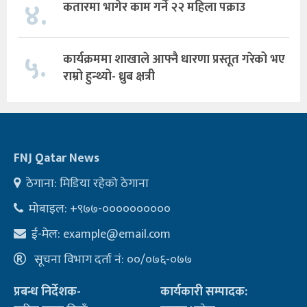
४.
कतारमा भागेर काम गर्ने २२ महिला पक्राउ
५.
कार्यक्रममा शाखाले आफ्नै धारणा प्रस्तूत गरेको भए
राम्रो हुन्थ्यो- ध्रुब क्षत्री
FNJ Qatar News
ठेगाना: मिडिया रहेको ठेगाना
मोबाइल: +९७७-००००००००००
ई-मेल:
example@email.com
सूचना विभाग दर्ता नं: ००/०७६-०७७
प्रबन्ध निर्देशक-
कार्यकारी सम्पादक: