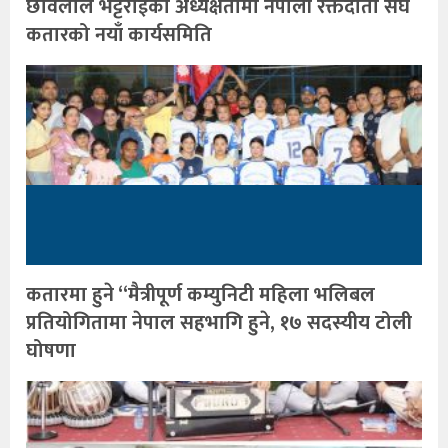
छविलाल भट्टराईको अध्यक्षतामा नेपाली रक्तदाता संघ
कतारको नयाँ कार्यसमिति
कतारमा हुने “मैत्रीपूर्ण कम्युनिटी महिला भलिबल
प्रतियोगितामा नेपाल सहभागि हुने, १७ सदस्यीय टोली
घोषणा