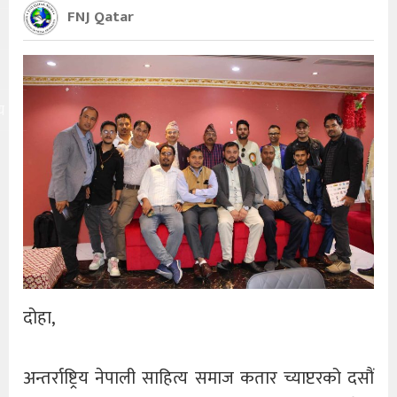
FNJ Qatar
य
दोहा,
अन्तर्राष्ट्रिय नेपाली साहित्य समाज कतार च्याप्टरको दसौं