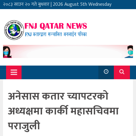
२०८३ साउन २० गते बुधवार
|
2026 August 5th Wednesday
अनेसास कतार च्यापटरको
अध्यक्षमा कार्की महासचिवमा
पराजुली