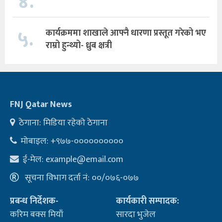
४.
५.
कार्यक्रममा शाखाले आफ्नै धारणा प्रस्तूत गरेको भए
राम्रो हुन्थ्यो- ध्रुब क्षत्री
FNJ Qatar News
ठेगाना: मिडिया रहेको ठेगाना
मोबाइल: +९७७-००००००००००
ई-मेल:
example@email.com
सूचना विभाग दर्ता नं: ००/०७६-०७७
प्रबन्ध निर्देशक-
कार्यकारी सम्पादक:
करिम बक्स मियाँ
सारदा भुजेल