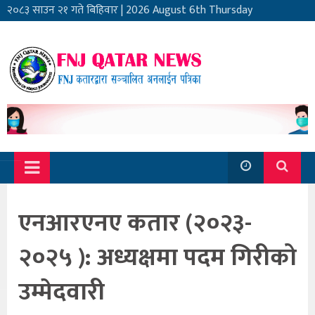
२०८३ साउन २१ गते बिहिवार
|
2026 August 6th Thursday
एनआरएनए कतार (२०२३-
२०२५ ): अध्यक्षमा पदम गिरीको
उम्मेदवारी