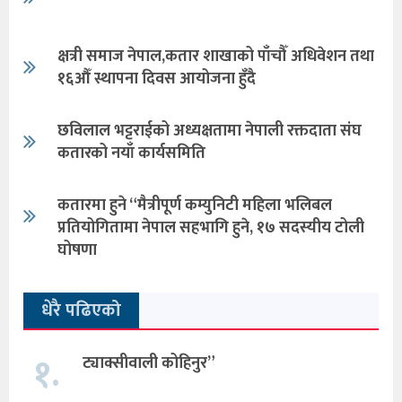
क्षत्री समाज नेपाल,कतार शाखाको पाँचौँ अधिवेशन तथा
१६औँ स्थापना दिवस आयोजना हुँदै
छविलाल भट्टराईको अध्यक्षतामा नेपाली रक्तदाता संघ
कतारको नयाँ कार्यसमिति
कतारमा हुने “मैत्रीपूर्ण कम्युनिटी महिला भलिबल
प्रतियोगितामा नेपाल सहभागि हुने, १७ सदस्यीय टोली
घोषणा
धेरै पढिएको
१.
ट्याक्सीवाली कोहिनुर”