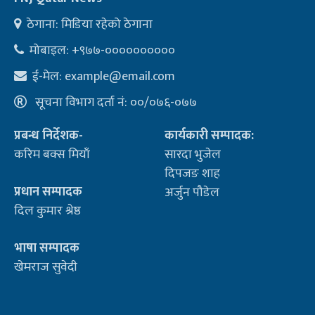
ठेगाना: मिडिया रहेको ठेगाना
मोबाइल: +९७७-००००००००००
ई-मेल:
example@email.com
सूचना विभाग दर्ता नं: ००/०७६-०७७
प्रबन्ध निर्देशक-
कार्यकारी सम्पादक:
करिम बक्स मियाँ
सारदा भुजेल
दिपजङ शाह
प्रधान सम्पादक
अर्जुन पौडेल
दिल कुमार श्रेष्ठ
भाषा सम्पादक
खेमराज सुवेदी