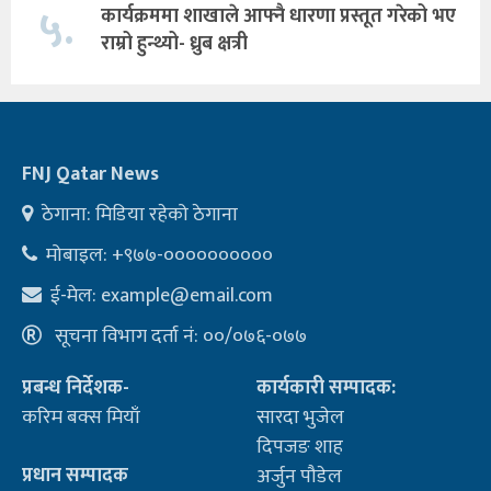
५.
कार्यक्रममा शाखाले आफ्नै धारणा प्रस्तूत गरेको भए
राम्रो हुन्थ्यो- ध्रुब क्षत्री
FNJ Qatar News
ठेगाना: मिडिया रहेको ठेगाना
मोबाइल: +९७७-००००००००००
ई-मेल:
example@email.com
सूचना विभाग दर्ता नं: ००/०७६-०७७
प्रबन्ध निर्देशक-
कार्यकारी सम्पादक:
करिम बक्स मियाँ
सारदा भुजेल
दिपजङ शाह
प्रधान सम्पादक
अर्जुन पौडेल