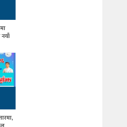
ामा
 नयाँ
तारमा,
जल