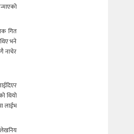
जन्माएको
ीतिक गित
 थिए भने
गै नाचेर
लगाईदिएर
ेको थियो
ामा लाईभ
्लेखनिय