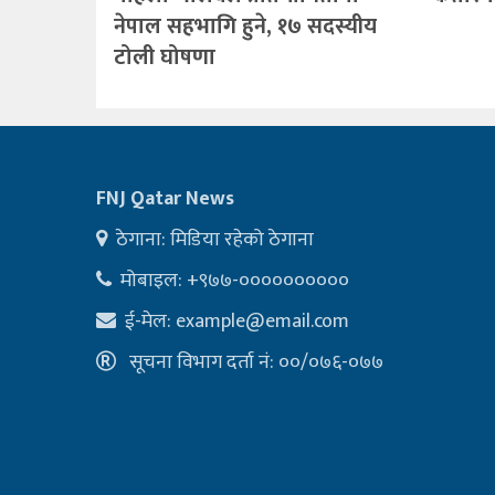
नेपाल सहभागि हुने, १७ सदस्यीय
टोली घोषणा
FNJ Qatar News
ठेगाना: मिडिया रहेको ठेगाना
मोबाइल: +९७७-००००००००००
ई-मेल:
example@email.com
सूचना विभाग दर्ता नं: ००/०७६-०७७