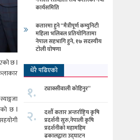
नेपाली रक्तदाता संघ कतारको नयाँ
कार्यसमिति
कतारमा हुने “मैत्रीपूर्ण कम्युनिटी
महिला भलिबल प्रतियोगितामा
नेपाल सहभागि हुने, १७ सदस्यीय
टोली घोषणा
भएको छ l
धेरै पढिएको
त कलाकार
१.
ट्याक्सीवाली कोहिनुर”
्याङ्गजा
एको छ l
२.
दशौँ कतार अन्तर्राष्ट्रिय कृषि
 सहयोगी
प्रदर्शनी सुरु,नेपाली कृषि
प्रदर्शनीको महामहिम
ढकालद्वारा उद्घाटन