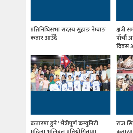
प्रतिनिधिसभा सदस्य सुहाङ नेम्वाङ
क्षत्र
कतार आउँदै
पाँचौँ
दिवस आ
कतारमा हुने “मैत्रीपूर्ण कम्युनिटी
राज सि
महिला भलिबल प्रतियोगितामा
कतारमा 