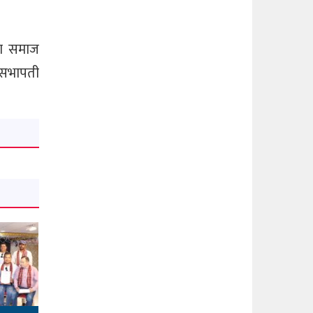
ता समाज
ै सभापती