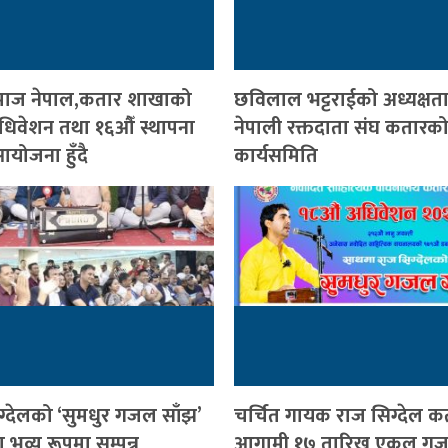
ी समाज नेपाल,कतार शाखाको
छविलाल भट्टराईको अध्यक्षत
 अधिवेशन तथा १६औँ स्थापना
नेपाली रक्तदाता संघ कतारको
योजना हुँदै
कार्यसमिति
ग्देलको ‘सुमधुर गजल साँझ’
चर्चित गायक राज सिग्देल क
भव्य रूपमा सम्पन्न
आगामी १७ तारिख एकल ग