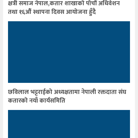
क्षत्री समाज नेपाल,कतार शाखाको पाँचौँ अधिवेशन
तथा १६औँ स्थापना दिवस आयोजना हुँदै
छविलाल भट्टराईको अध्यक्षतामा नेपाली रक्तदाता संघ
कतारको नयाँ कार्यसमिति