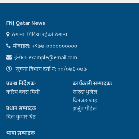
FNJ Qatar News
ठेगाना: मिडिया रहेको ठेगाना
मोबाइल: +९७७-००००००००००
ई-मेल:
example@email.com
सूचना विभाग दर्ता नं: ००/०७६-०७७
प्रबन्ध निर्देशक-
कार्यकारी सम्पादक:
करिम बक्स मियाँ
सारदा भुजेल
दिपजङ शाह
प्रधान सम्पादक
अर्जुन पौडेल
दिल कुमार श्रेष्ठ
भाषा सम्पादक