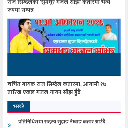
राज सिग्देलको ‘सुमधुर गजल साँझ’ कतारमा भव्य
रूपमा सम्पन्न
चर्चित गायक राज सिग्देल कतारमा, आगामी १७
तारिख एकल गजल गायन साँझ हुँदै
भखरै
प्रतिनिधिसभा सदस्य सुहाङ नेम्वाङ कतार आउँदै