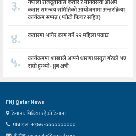
३.
नेपाली राजदूतावास कतार र मानवसेवा आश्रम
कतार समन्वय समितिको आयोजनामा अन्तरक्रिया
कार्यक्रम सप्पन्न ( फोटो फिचर सहित)
४.
कतारमा भागेर काम गर्ने २२ महिला पक्राउ
५.
कार्यक्रममा शाखाले आफ्नै धारणा प्रस्तूत गरेको भए
राम्रो हुन्थ्यो- ध्रुब क्षत्री
FNJ Qatar News
ठेगाना: मिडिया रहेको ठेगाना
मोबाइल: +९७७-००००००००००