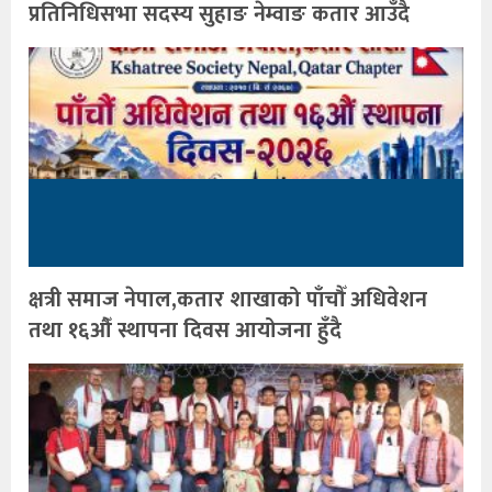
प्रतिनिधिसभा सदस्य सुहाङ नेम्वाङ कतार आउँदै
क्षत्री समाज नेपाल,कतार शाखाको पाँचौँ अधिवेशन
तथा १६औँ स्थापना दिवस आयोजना हुँदै