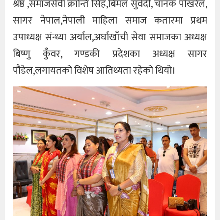
श्रेष्ठ ,समाजसेवी क्रान्ति सिह,बिमल सुवेदी, चानक पोखरेल,
सागर नेपाल,नेपाली माहिला समाज कतारमा प्रथम
उपाध्यक्ष संन्ध्या अर्याल,अर्घाखाँची सेवा समाजका अध्यक्ष
बिष्णु कुँवर, गण्डकी प्रदेशका अध्यक्ष सागर
पौडेल,लगायतको विशेष आतिथ्यता रहेको थियो।