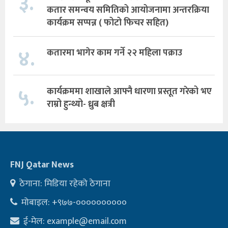
३.
कतार समन्वय समितिको आयोजनामा अन्तरक्रिया
कार्यक्रम सप्पन्न ( फोटो फिचर सहित)
४.
कतारमा भागेर काम गर्ने २२ महिला पक्राउ
५.
कार्यक्रममा शाखाले आफ्नै धारणा प्रस्तूत गरेको भए
राम्रो हुन्थ्यो- ध्रुब क्षत्री
FNJ Qatar News
ठेगाना: मिडिया रहेको ठेगाना
मोबाइल: +९७७-००००००००००
ई-मेल:
example@email.com