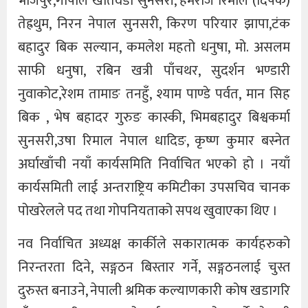
भोजपुर,गोपाल खतिवडा सुनसरी, हेमराज रिमाल (दिपक)
तेह्रथुम, निरन नेपाल सुनसरी, किरण परियार झापा,टंक
बहादुर बिक सल्यान, कमलेश महतो धनुषा, मो. असलम
साफी धनुषा, रबिन खत्री पाँचथर, सुदर्शन भण्डारी
नुवाकोट,रेशम तामाङ तनहुँ, श्याम पाण्डे पर्वत, मान सिह
बिक , भेष बहादर गुरुङ कास्की, भिमबहादुर बिश्वकर्मा
सुनसरी,उषा रिमाल नेपाल धादिङ, कृष्ण कुमार बस्नेत
अर्घाखाँची नयाँ कार्यसमिति निर्वाचित भएको हो । नयाँ
कार्यसमिती लाई अन्तराष्ट्रिय कमिटीका उपसचिव चानक
पोखरेलले पद तथा गोपनियताको सपथ खुवाएका थिए ।
नव निर्वाचित अध्यक्ष कार्कीले सकारात्मक कार्यहरुको
निरन्तरता दिने, सङ्गठन बिस्तार गर्ने, सङ्गठनलाई चुस्त
दुरुस्त बनाउने, नेपाली श्रमिक कल्याणकारी कोष खडागरि