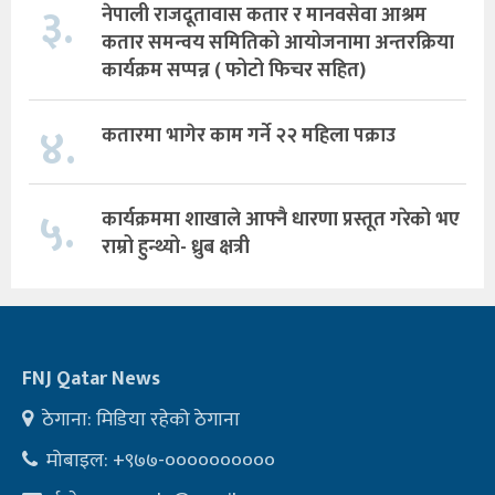
३.
नेपाली राजदूतावास कतार र मानवसेवा आश्रम
कतार समन्वय समितिको आयोजनामा अन्तरक्रिया
कार्यक्रम सप्पन्न ( फोटो फिचर सहित)
४.
कतारमा भागेर काम गर्ने २२ महिला पक्राउ
५.
कार्यक्रममा शाखाले आफ्नै धारणा प्रस्तूत गरेको भए
राम्रो हुन्थ्यो- ध्रुब क्षत्री
FNJ Qatar News
ठेगाना: मिडिया रहेको ठेगाना
मोबाइल: +९७७-००००००००००