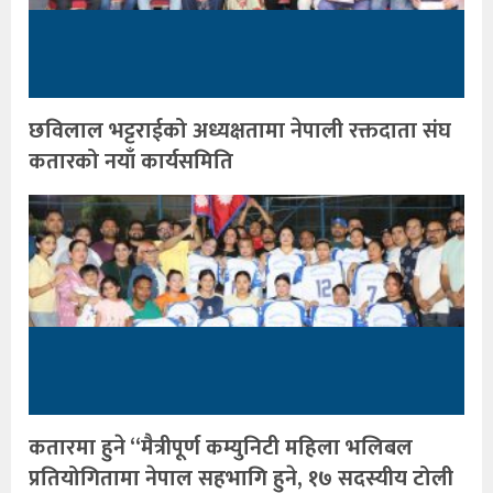
छविलाल भट्टराईको अध्यक्षतामा नेपाली रक्तदाता संघ
कतारको नयाँ कार्यसमिति
कतारमा हुने “मैत्रीपूर्ण कम्युनिटी महिला भलिबल
प्रतियोगितामा नेपाल सहभागि हुने, १७ सदस्यीय टोली