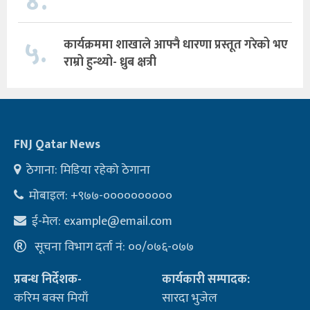
४.
५.
कार्यक्रममा शाखाले आफ्नै धारणा प्रस्तूत गरेको भए
राम्रो हुन्थ्यो- ध्रुब क्षत्री
FNJ Qatar News
ठेगाना: मिडिया रहेको ठेगाना
मोबाइल: +९७७-००००००००००
ई-मेल:
example@email.com
सूचना विभाग दर्ता नं: ००/०७६-०७७
प्रबन्ध निर्देशक-
कार्यकारी सम्पादक:
करिम बक्स मियाँ
सारदा भुजेल